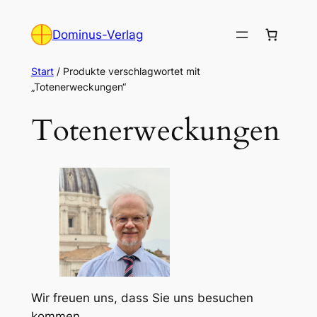
Zum
Inhalt
Dominus-Verlag
springen
Start
/ Produkte verschlagwortet mit
„Totenerweckungen“
Totenerweckungen
Wir freuen uns, dass Sie uns besuchen
kommen.