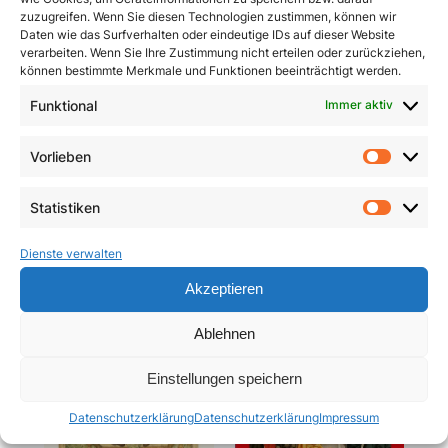
zuzugreifen. Wenn Sie diesen Technologien zustimmen, können wir
Daten wie das Surfverhalten oder eindeutige IDs auf dieser Website
verarbeiten. Wenn Sie Ihre Zustimmung nicht erteilen oder zurückziehen,
können bestimmte Merkmale und Funktionen beeinträchtigt werden.
Funktional
Immer aktiv
Pracht und Demut
Communio
Vorlieben
Vorlie
5,90
€
19,95
€
Statistiken
Statist
In den Warenkorb
In den Warenkorb
Dienste verwalten
Akzeptieren
Ablehnen
Einstellungen speichern
Datenschutzerklärung
Datenschutzerklärung
Impressum