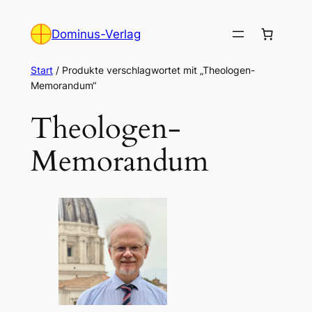
Zum
Inhalt
Dominus-Verlag
springen
Start
/ Produkte verschlagwortet mit „Theologen-
Memorandum“
Theologen-
Memorandum