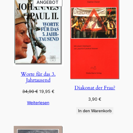
PRODUKT
ANGEBOT
IM
ANGEBOT
Worte für das 3.
Jahrtausend
Diakonat der Frau?
Ursprünglicher
Aktueller
34,90
€
19,95
€
Preis
Preis
3,90
€
Weiterlesen
war:
ist:
34,90 €
19,95 €.
In den Warenkorb