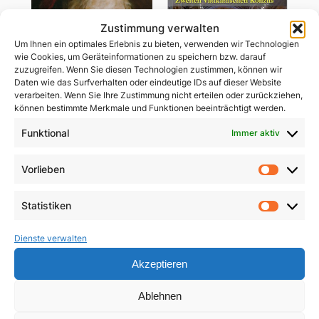
Zustimmung verwalten
Um Ihnen ein optimales Erlebnis zu bieten, verwenden wir Technologien
wie Cookies, um Geräteinformationen zu speichern bzw. darauf
zuzugreifen. Wenn Sie diesen Technologien zustimmen, können wir
Daten wie das Surfverhalten oder eindeutige IDs auf dieser Website
verarbeiten. Wenn Sie Ihre Zustimmung nicht erteilen oder zurückziehen,
können bestimmte Merkmale und Funktionen beeinträchtigt werden.
Funktional
Immer aktiv
John Henry Newman
Kleines ABC des
Vorlieben
Vorlie
Zweiten Vatikanischen
1,50
€
Konzils
Statistiken
In den Warenkorb
Statist
4,90
€
Dienste verwalten
In den Warenkorb
Akzeptieren
Ablehnen