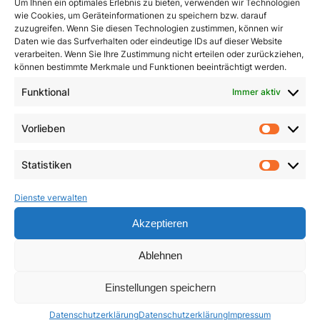
Um Ihnen ein optimales Erlebnis zu bieten, verwenden wir Technologien
wie Cookies, um Geräteinformationen zu speichern bzw. darauf
zuzugreifen. Wenn Sie diesen Technologien zustimmen, können wir
Daten wie das Surfverhalten oder eindeutige IDs auf dieser Website
verarbeiten. Wenn Sie Ihre Zustimmung nicht erteilen oder zurückziehen,
können bestimmte Merkmale und Funktionen beeinträchtigt werden.
Funktional
Immer aktiv
Vorlieben
Pracht und Demut
Communio
Vorlie
5,90
€
19,95
€
Statistiken
Statist
In den Warenkorb
In den Warenkorb
Dienste verwalten
Akzeptieren
Ablehnen
Einstellungen speichern
Datenschutzerklärung
Datenschutzerklärung
Impressum