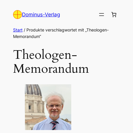
Zum
Inhalt
Dominus-Verlag
springen
Start
/ Produkte verschlagwortet mit „Theologen-
Memorandum“
Theologen-
Memorandum