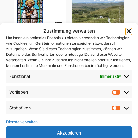
Zustimmung verwalten
Um Ihnen ein optimales Erlebnis zu bieten, verwenden wir Technologien
wie Cookies, um Geräteinformationen zu speichern bzw. darauf
zuzugreifen. Wenn Sie diesen Technologien zustimmen, können wir
Daten wie das Surfverhalten oder eindeutige IDs auf dieser Website
verarbeiten. Wenn Sie Ihre Zustimmung nicht erteilen oder zurückziehen,
können bestimmte Merkmale und Funktionen beeinträchtigt werden.
Wir brauchen heilige
Gemeinsam unterwegs
Priester
Funktional
Immer aktiv
in schwerer Zeit
5,90
€
29,85
€
Vorlieben
Vorlie
In den Warenkorb
In den Warenkorb
Statistiken
Statist
Dienste verwalten
Akzeptieren