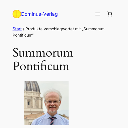
Zum
Inhalt
Dominus-Verlag
springen
Start
/ Produkte verschlagwortet mit „Summorum
Pontificum“
Summorum
Pontificum