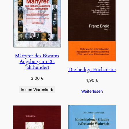
Märtyrer des Bistums
Augsburg im 20.
Jahrhundert
Die heilige Eucharistie
3,00
€
4,90
€
In den Warenkorb
Weiterlesen