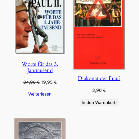
ANGEBOT
Worte für das 3.
Jahrtausend
Diakonat der Frau?
Ursprünglicher
Aktueller
34,90
€
19,95
€
Preis
Preis
3,90
€
Weiterlesen
war:
ist:
34,90 €
19,95 €.
In den Warenkorb