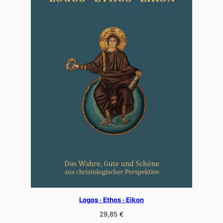
Logos · Ethos · Eikon
29,85
€