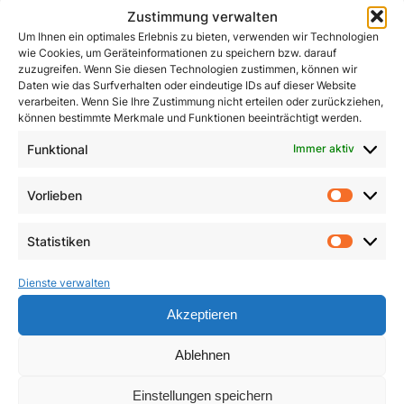
Zustimmung verwalten
Um Ihnen ein optimales Erlebnis zu bieten, verwenden wir Technologien
wie Cookies, um Geräteinformationen zu speichern bzw. darauf
zuzugreifen. Wenn Sie diesen Technologien zustimmen, können wir
Daten wie das Surfverhalten oder eindeutige IDs auf dieser Website
verarbeiten. Wenn Sie Ihre Zustimmung nicht erteilen oder zurückziehen,
können bestimmte Merkmale und Funktionen beeinträchtigt werden.
Funktional
Immer aktiv
John Henry Newman
Kleines ABC des
Zweiten Vatikanischen
1,50
€
Vorlieben
Vorlie
Konzils
In den Warenkorb
Statistiken
4,90
€
Statist
Dienste verwalten
In den Warenkorb
Akzeptieren
Ablehnen
Einstellungen speichern