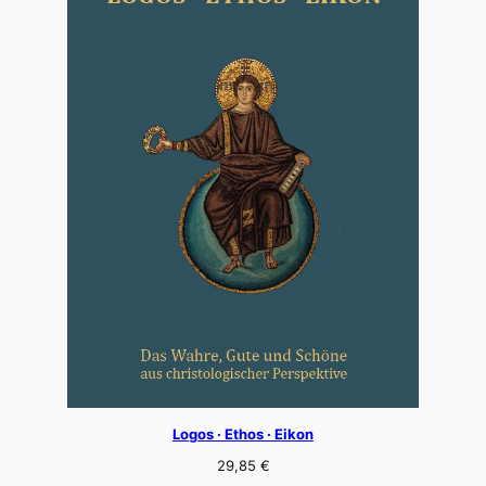
Logos · Ethos · Eikon
29,85
€