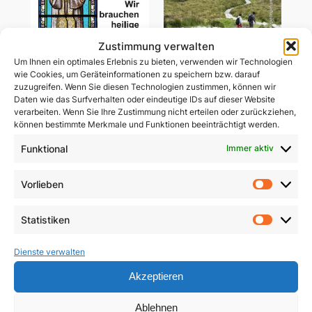
Zustimmung verwalten
Um Ihnen ein optimales Erlebnis zu bieten, verwenden wir Technologien
wie Cookies, um Geräteinformationen zu speichern bzw. darauf
zuzugreifen. Wenn Sie diesen Technologien zustimmen, können wir
Daten wie das Surfverhalten oder eindeutige IDs auf dieser Website
Wir brauchen heilige
verarbeiten. Wenn Sie Ihre Zustimmung nicht erteilen oder zurückziehen,
Gemeinsam unterwegs
Priester
können bestimmte Merkmale und Funktionen beeinträchtigt werden.
in schwerer Zeit
Funktional
Immer aktiv
5,90
€
29,85
€
In den Warenkorb
Vorlieben
In den Warenkorb
Vorlie
Statistiken
Statist
Dienste verwalten
Akzeptieren
Ablehnen