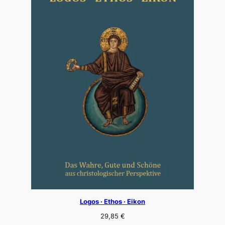
Logos · Ethos · Eikon
29,85
€