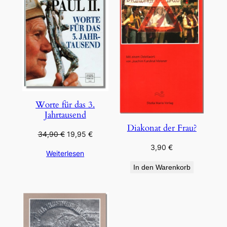
ANGEBOT
Worte für das 3.
Jahrtausend
Diakonat der Frau?
Ursprünglicher
Aktueller
34,90
€
19,95
€
Preis
Preis
3,90
€
Weiterlesen
war:
ist:
34,90 €
19,95 €.
In den Warenkorb