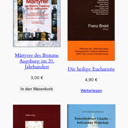
Märtyrer des Bistums
Augsburg im 20.
Jahrhundert
Die heilige Eucharistie
3,00
€
4,90
€
In den Warenkorb
Weiterlesen