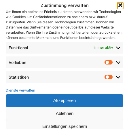
Zustimmung verwalten
Um Ihnen ein optimales Erlebnis zu bieten, verwenden wir Technologien
wie Cookies, um Geräteinformationen zu speichern bzw. darauf
zuzugreifen. Wenn Sie diesen Technologien zustimmen, können wir
Daten wie das Surfverhalten oder eindeutige IDs auf dieser Website
verarbeiten. Wenn Sie Ihre Zustimmung nicht erteilen oder zurückziehen,
können bestimmte Merkmale und Funktionen beeinträchtigt werden.
Funktional
Immer aktiv
John Henry Newman
Kleines ABC des
Zweiten Vatikanischen
1,50
€
Vorlieben
Vorlie
Konzils
In den Warenkorb
Statistiken
4,90
€
Statist
Dienste verwalten
In den Warenkorb
Akzeptieren
Ablehnen
Einstellungen speichern