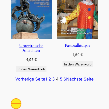
Pastoralliturgie
Unterirdische
Ansichten
1,50
€
4,95
€
In den Warenkorb
In den Warenkorb
Vorherige Seite
1
2
3
4
5
6
Nächste Seite