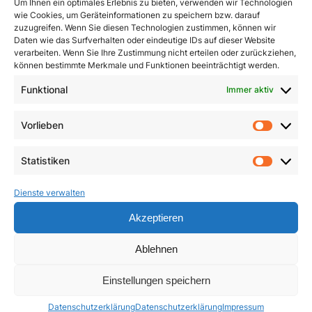
Um Ihnen ein optimales Erlebnis zu bieten, verwenden wir Technologien
wie Cookies, um Geräteinformationen zu speichern bzw. darauf
zuzugreifen. Wenn Sie diesen Technologien zustimmen, können wir
Daten wie das Surfverhalten oder eindeutige IDs auf dieser Website
verarbeiten. Wenn Sie Ihre Zustimmung nicht erteilen oder zurückziehen,
können bestimmte Merkmale und Funktionen beeinträchtigt werden.
Funktional
Immer aktiv
Dimensionen innerer
Ein Leben für das
Vorlieben
Heilung
Leben
Vorlie
3,90
€
23,50
€
Statistiken
Statist
In den Warenkorb
In den Warenkorb
Dienste verwalten
Akzeptieren
Ablehnen
Einstellungen speichern
Datenschutzerklärung
Datenschutzerklärung
Impressum