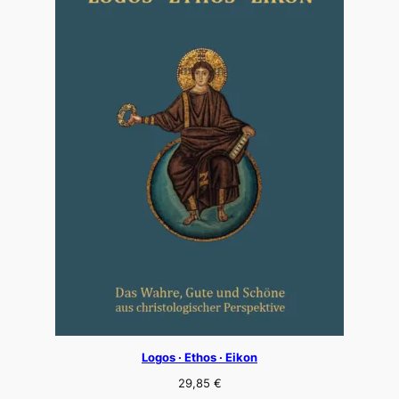
Logos · Ethos · Eikon
29,85
€