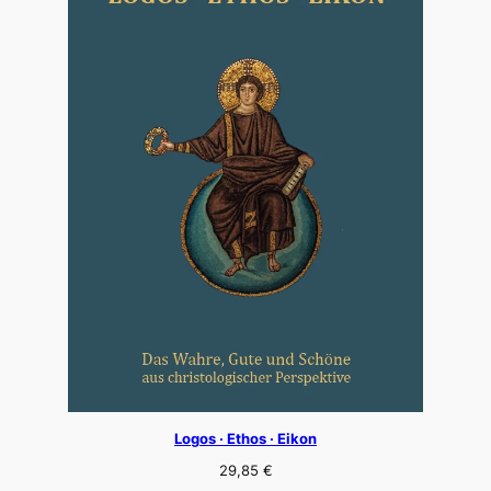
Logos · Ethos · Eikon
29,85
€