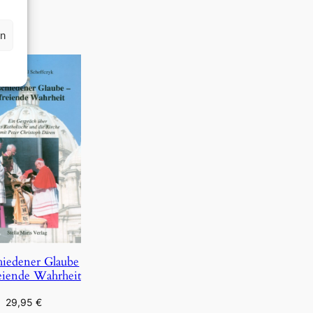
rn
hiedener Glaube
eiende Wahrheit
29,95
€