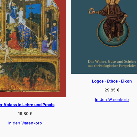
Logos · Ethos · Eikon
29,85
€
In den Warenkorb
r Ablass in Lehre und Praxis
19,80
€
In den Warenkorb