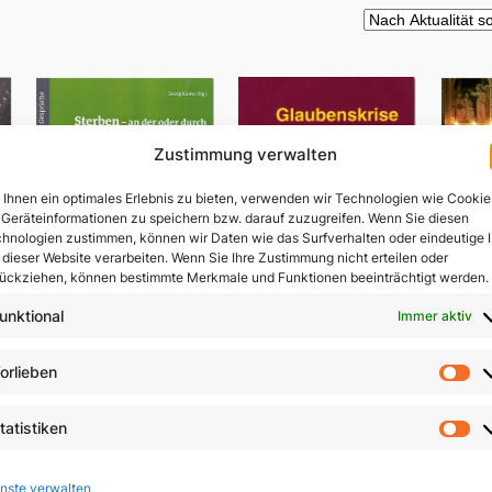
Zustimmung verwalten
Ihnen ein optimales Erlebnis zu bieten, verwenden wir Technologien wie Cookie
Geräteinformationen zu speichern bzw. darauf zuzugreifen. Wenn Sie diesen
hnologien zustimmen, können wir Daten wie das Surfverhalten oder eindeutige 
 dieser Website verarbeiten. Wenn Sie Ihre Zustimmung nicht erteilen oder
ückziehen, können bestimmte Merkmale und Funktionen beeinträchtigt werden.
unktional
Immer aktiv
Sterben – an der oder
orlieben
V
durch die Hand des
Vo
Menschen?
Glaubenskrise und
ls
tatistiken
Seelsorge
St
9,80
€
In 
9,90
€
nste verwalten
In den Warenkorb