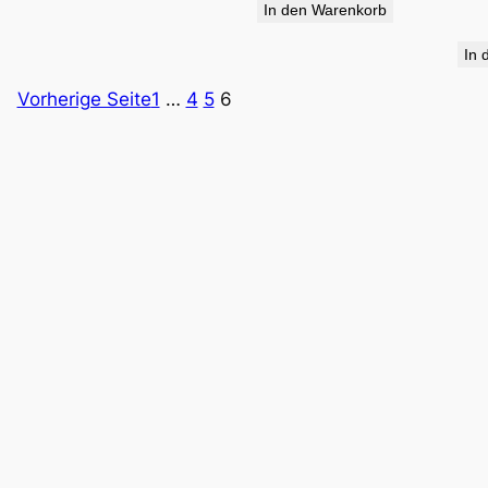
In den Warenkorb
34,90 €
19,95 €.
In 
Vorherige Seite
1
…
4
5
6