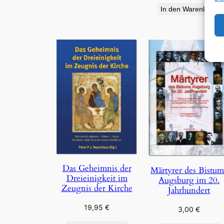
In den Warenkorb
Das Geheimnis der
Märtyrer des Bistum
Dreieinigkeit im
Augsburg im 20.
Zeugnis der Kirche
Jahrhundert
19,95
€
3,00
€