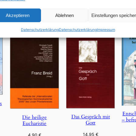
In den Warenkorb
Akzeptieren
Ablehnen
Einstellungen speiche
Datenschutzerklärung
Datenschutzerklärung
Impressum
s
Entsc
Das Gespräch mit
Die heilige
– befr
Gott
Eucharistie
14,95
€
4,90
€