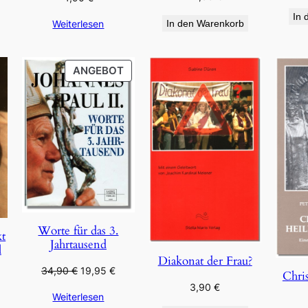
In 
Weiterlesen
In den Warenkorb
PRODUKT
ANGEBOT
IM
ANGEBOT
Worte für das 3.
kt
Jahrtausend
l
Diakonat der Frau?
Ursprünglicher
Aktueller
34,90
€
19,95
€
Chris
Preis
Preis
3,90
€
Weiterlesen
war:
ist: