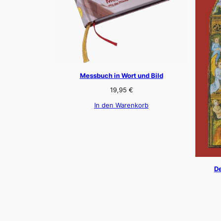
Messbuch in Wort und Bild
19,95
€
In den Warenkorb
De