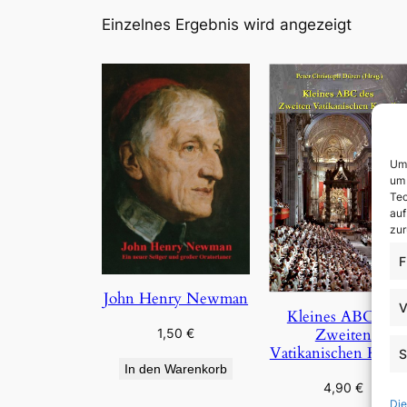
Einzelnes Ergebnis wird angezeigt
Um 
um 
Tec
auf
zur
F
John Henry Newman
V
Kleines ABC des
Zweiten
1,50
€
Vatikanischen Konzi
S
In den Warenkorb
4,90
€
Die