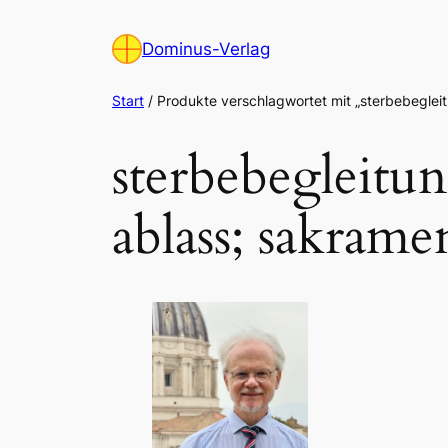
Zum
Inhalt
Dominus-Verlag
springen
Start
/ Produkte verschlagwortet mit „sterbebegleit
sterbebegleitun
ablass; sakram