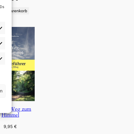
IDs
den Warenkorb
rlieben
atistiken
rn
 dem Weg zum
Himmel
9,95
€