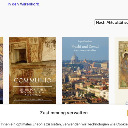
In den Warenkorb
,
Pracht und Demut
Communio
Zustimmung verwalten
5,90
€
19,95
€
Ihnen ein optimales Erlebnis zu bieten, verwenden wir Technologien wie Cookie