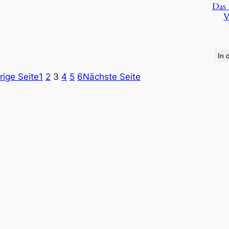
Das 
V
In 
rige Seite
1
2
3
4
5
6
Nächste Seite