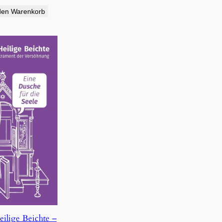
den Warenkorb
eilige Beichte –