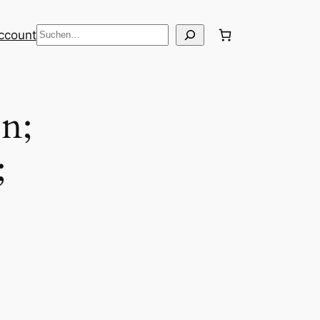
Suche
ccount
en;
;