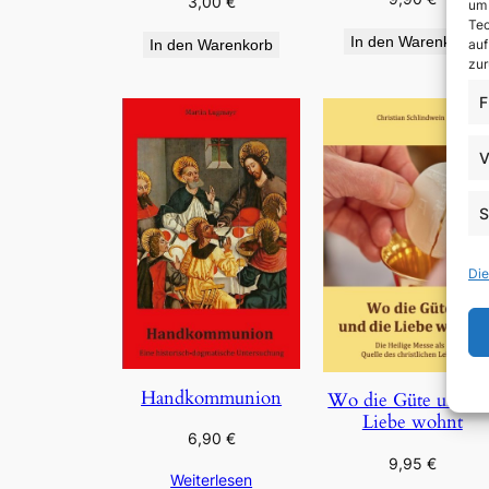
3,00
€
um 
Tec
In den Warenkorb
auf
In den Warenkorb
zur
F
V
S
Die
Handkommunion
Wo die Güte und di
Liebe wohnt
6,90
€
9,95
€
Weiterlesen