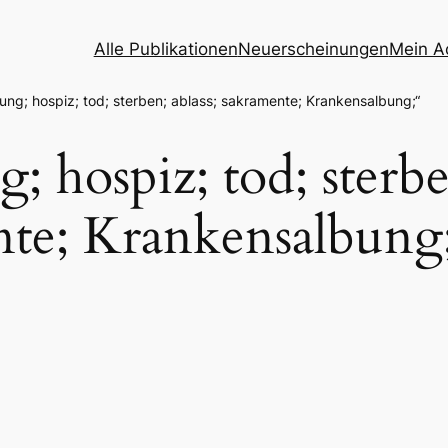
Alle Publikationen
Neuerscheinungen
Mein A
ung; hospiz; tod; sterben; ablass; sakramente; Krankensalbung;“
g; hospiz; tod; sterb
ente; Krankensalbung