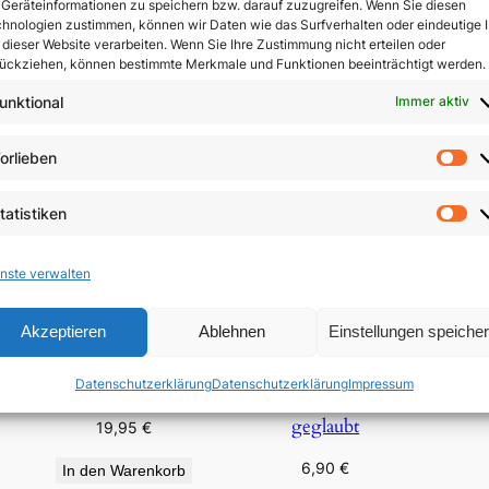
Geräteinformationen zu speichern bzw. darauf zuzugreifen. Wenn Sie diesen
In den Warenkorb
In den Warenkorb
hnologien zustimmen, können wir Daten wie das Surfverhalten oder eindeutige 
In 
 dieser Website verarbeiten. Wenn Sie Ihre Zustimmung nicht erteilen oder
ückziehen, können bestimmte Merkmale und Funktionen beeinträchtigt werden.
unktional
Immer aktiv
orlieben
Vo
tatistiken
St
nste verwalten
Akzeptieren
Ablehnen
Einstellungen speiche
„Für viele vergossen“
Datenschutzerklärung
Datenschutzerklärung
Impressum
Auf
e
Wir haben der Liebe
geglaubt
19,95
€
6,90
€
In den Warenkorb