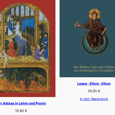
Logos · Ethos · Eikon
29,85
€
In den Warenkorb
r Ablass in Lehre und Praxis
19,80
€