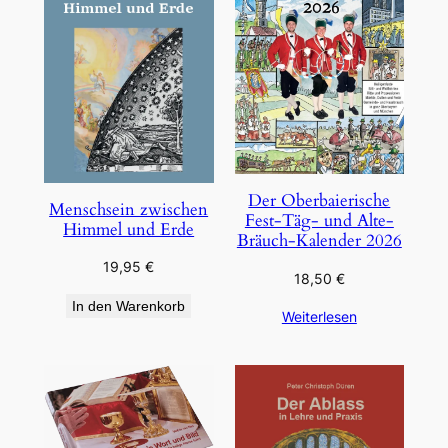
Der Oberbaierische
Menschsein zwischen
Fest-Täg- und Alte-
Himmel und Erde
Bräuch-Kalender 2026
19,95
€
18,50
€
In den Warenkorb
Weiterlesen