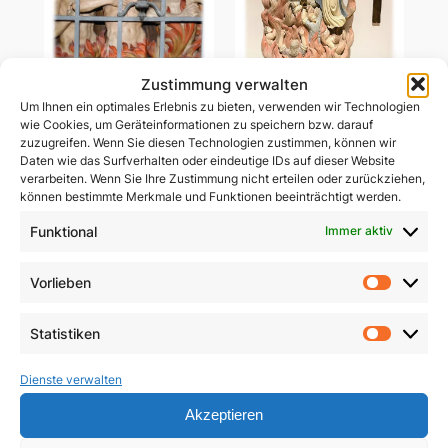
Zustimmung verwalten
Um Ihnen ein optimales Erlebnis zu bieten, verwenden wir Technologien
Ablass-Gebetsbildchen
wie Cookies, um Geräteinformationen zu speichern bzw. darauf
Ablass-Gebetsbildchen
(Motiv C: Dießen)
zuzugreifen. Wenn Sie diesen Technologien zustimmen, können wir
(Motiv D: Maria
Daten wie das Surfverhalten oder eindeutige IDs auf dieser Website
Vesperbild)
5,00
€
verarbeiten. Wenn Sie Ihre Zustimmung nicht erteilen oder zurückziehen,
können bestimmte Merkmale und Funktionen beeinträchtigt werden.
5,00
€
In den Warenkorb
Funktional
Immer aktiv
In den Warenkorb
Vorlieben
Vorlie
Statistiken
Statist
Dienste verwalten
Akzeptieren