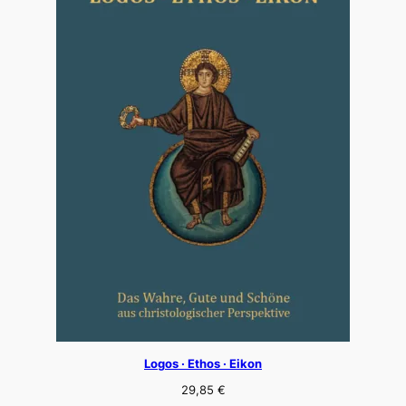
Logos · Ethos · Eikon
29,85
€