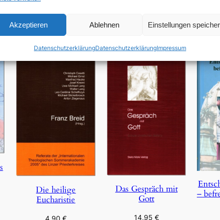
In den Warenkorb
Akzeptieren
Ablehnen
Einstellungen speiche
Datenschutzerklärung
Datenschutzerklärung
Impressum
s
Entsc
Das Gespräch mit
Die heilige
– befr
Gott
Eucharistie
14,95
€
4,90
€