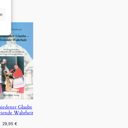
rn
hiedener Glaube
eiende Wahrheit
29,95
€