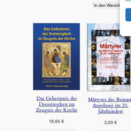
In den Warenkorb
Das Geheimnis der
Märtyrer des Bistum
Dreieinigkeit im
Augsburg im 20.
Zeugnis der Kirche
Jahrhundert
19,95
€
3,00
€