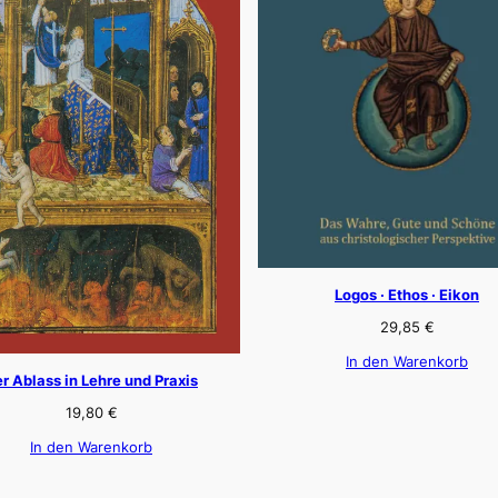
Logos · Ethos · Eikon
29,85
€
In den Warenkorb
r Ablass in Lehre und Praxis
19,80
€
In den Warenkorb