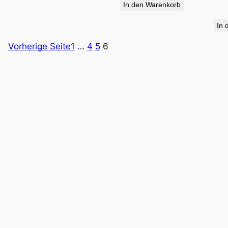
In den Warenkorb
34,90 €
19,95 €.
In 
Vorherige Seite
1
…
4
5
6