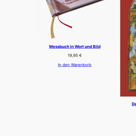
Messbuch in Wort und Bild
19,95
€
In den Warenkorb
De