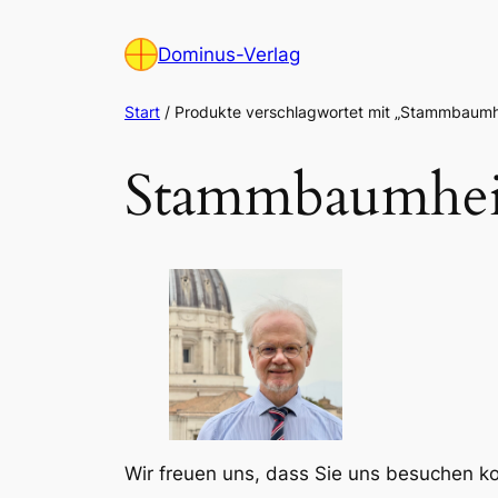
Zum
Inhalt
Dominus-Verlag
springen
Start
/ Produkte verschlagwortet mit „Stammbaumh
Stammbaumhei
Wir freuen uns, dass Sie uns besuchen 