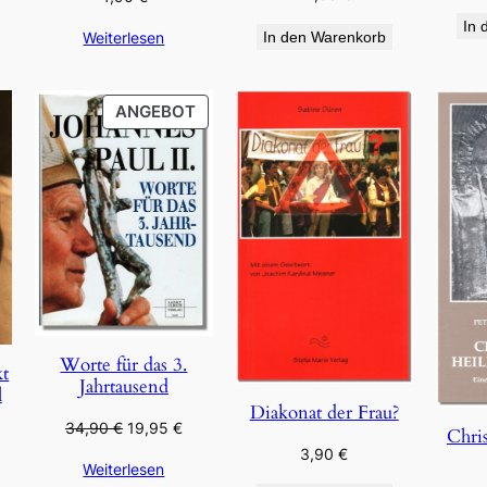
In 
Weiterlesen
In den Warenkorb
PRODUKT
ANGEBOT
IM
ANGEBOT
Worte für das 3.
kt
Jahrtausend
l
Diakonat der Frau?
Ursprünglicher
Aktueller
34,90
€
19,95
€
Chris
Preis
Preis
3,90
€
Weiterlesen
war:
ist: