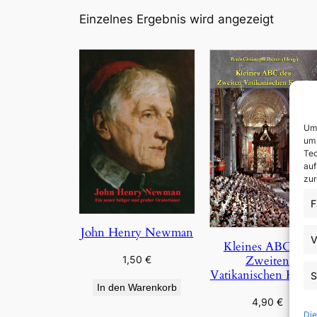
Einzelnes Ergebnis wird angezeigt
Um 
um 
Tec
auf
zur
F
John Henry Newman
V
Kleines ABC des
Zweiten
1,50
€
Vatikanischen Konzi
S
In den Warenkorb
4,90
€
Die