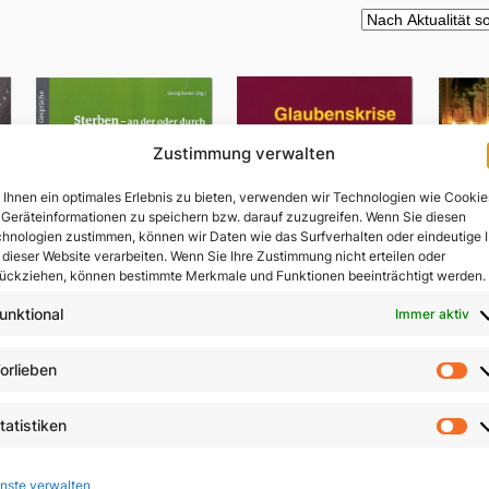
Zustimmung verwalten
Ihnen ein optimales Erlebnis zu bieten, verwenden wir Technologien wie Cookie
Geräteinformationen zu speichern bzw. darauf zuzugreifen. Wenn Sie diesen
hnologien zustimmen, können wir Daten wie das Surfverhalten oder eindeutige 
 dieser Website verarbeiten. Wenn Sie Ihre Zustimmung nicht erteilen oder
ückziehen, können bestimmte Merkmale und Funktionen beeinträchtigt werden.
unktional
Immer aktiv
Sterben – an der oder
orlieben
V
durch die Hand des
Vo
Menschen?
Glaubenskrise und
ls
tatistiken
Seelsorge
St
9,80
€
In 
9,90
€
nste verwalten
In den Warenkorb