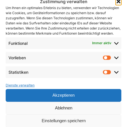
Zustimmung verwalten
Um Ihnen ein optimales Erlebnis zu bieten, verwenden wir Technologien
wie Cookies, um Geräteinformationen zu speichern bzw. darauf
zuzugreifen. Wenn Sie diesen Technologien zustimmen, können wir
Daten wie das Surfverhalten oder eindeutige IDs auf dieser Website
verarbeiten. Wenn Sie Ihre Zustimmung nicht erteilen oder zurückziehen,
können bestimmte Merkmale und Funktionen beeinträchtigt werden.
John Henry Newman
Funktional
Immer aktiv
Kleines ABC des
Zweiten Vatikanischen
1,50
€
Vorlieben
Konzils
Vorlie
In den Warenkorb
4,90
€
Statistiken
Statist
In den Warenkorb
Dienste verwalten
Akzeptieren
Ablehnen
Einstellungen speichern