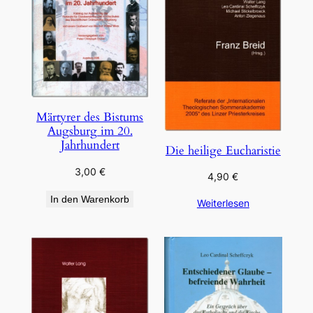
Märtyrer des Bistums
Augsburg im 20.
Jahrhundert
Die heilige Eucharistie
3,00
€
4,90
€
In den Warenkorb
Weiterlesen