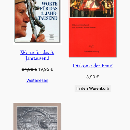
Worte für das 3.
Jahrtausend
Diakonat der Frau?
Ursprünglicher
Aktueller
34,90
€
19,95
€
Preis
Preis
3,90
€
Weiterlesen
war:
ist:
34,90 €
19,95 €.
In den Warenkorb