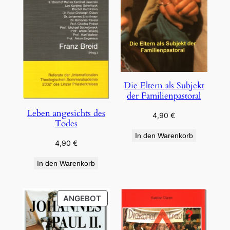
Die Eltern als Subjekt
der Familienpastoral
Leben angesichts des
4,90
€
Todes
In den Warenkorb
4,90
€
In den Warenkorb
PRODUKT
ANGEBOT
IM
ANGEBOT