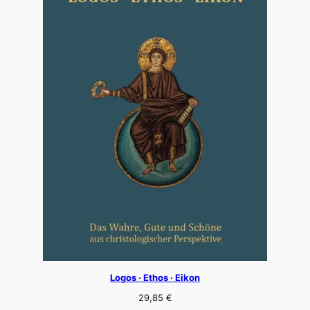
Logos · Ethos · Eikon
29,85
€