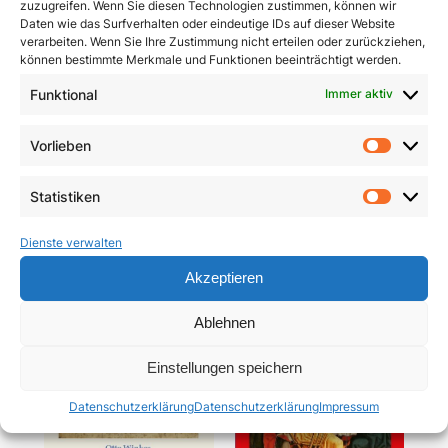
zuzugreifen. Wenn Sie diesen Technologien zustimmen, können wir
Daten wie das Surfverhalten oder eindeutige IDs auf dieser Website
verarbeiten. Wenn Sie Ihre Zustimmung nicht erteilen oder zurückziehen,
können bestimmte Merkmale und Funktionen beeinträchtigt werden.
Funktional
Immer aktiv
Pracht und Demut
Communio
Vorlieben
Vorlie
5,90
€
19,95
€
Statistiken
In den Warenkorb
In den Warenkorb
Statist
Dienste verwalten
Akzeptieren
Ablehnen
Einstellungen speichern
Datenschutzerklärung
Datenschutzerklärung
Impressum