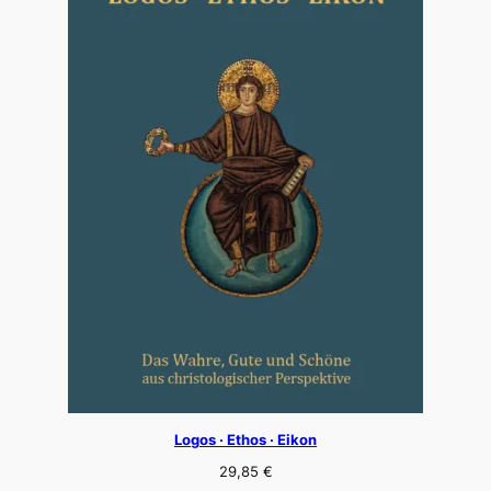
Logos · Ethos · Eikon
29,85
€