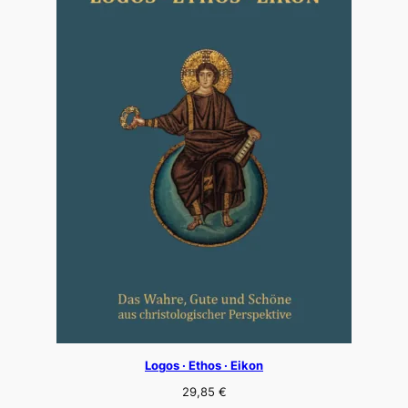
Logos · Ethos · Eikon
29,85
€