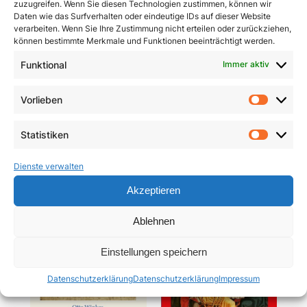
zuzugreifen. Wenn Sie diesen Technologien zustimmen, können wir
Daten wie das Surfverhalten oder eindeutige IDs auf dieser Website
verarbeiten. Wenn Sie Ihre Zustimmung nicht erteilen oder zurückziehen,
können bestimmte Merkmale und Funktionen beeinträchtigt werden.
Funktional
Immer aktiv
Pracht und Demut
Communio
Vorlieben
Vorlie
5,90
€
19,95
€
Statistiken
In den Warenkorb
In den Warenkorb
Statist
Dienste verwalten
Akzeptieren
Ablehnen
Einstellungen speichern
Datenschutzerklärung
Datenschutzerklärung
Impressum