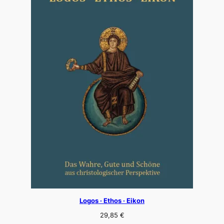
Logos · Ethos · Eikon
29,85
€