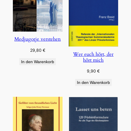
Medjugorje verstehen
29,80
€
Wer euch hört, der
hört mich
In den Warenkorb
9,90
€
In den Warenkorb