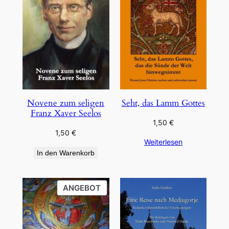
Novene zum seligen
Seht, das Lamm Gottes
Franz Xaver Seelos
1,50
€
1,50
€
Weiterlesen
In den Warenkorb
PRODUKT
ANGEBOT
IM
ANGEBOT