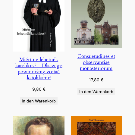
Consuetudines et
Miért ne lehetnék
observantiae
katolikus? – Dlaczego
monasteriorum
powinniśmy zostać
katolikami?
17,80
€
9,80
€
In den Warenkorb
In den Warenkorb