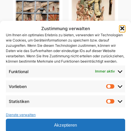
Zustimmung verwalten
Um Ihnen ein optimales Erlebnis zu bieten, verwenden wir Technologien
wie Cookies, um Geräteinformationen zu speichern bzw. darauf
Ablass-Gebetsbildchen
zuzugreifen. Wenn Sie diesen Technologien zustimmen, können wir
Ablass-Gebetsbildchen
(Motiv C: Dießen)
Daten wie das Surfverhalten oder eindeutige IDs auf dieser Website
(Motiv D: Maria
verarbeiten. Wenn Sie Ihre Zustimmung nicht erteilen oder zurückziehen,
Vesperbild)
5,00
€
können bestimmte Merkmale und Funktionen beeinträchtigt werden.
5,00
€
Funktional
Immer aktiv
In den Warenkorb
In den Warenkorb
Vorlieben
Vorlie
Statistiken
Statist
Dienste verwalten
Akzeptieren