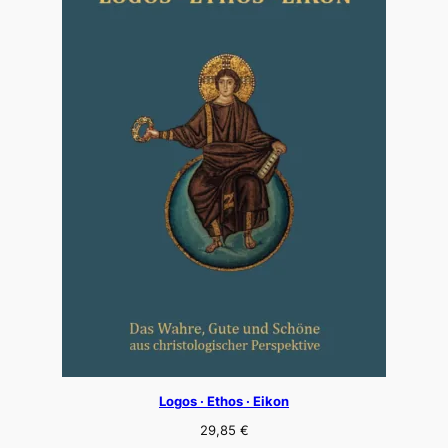
Logos · Ethos · Eikon
29,85
€