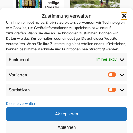
Zustimmung verwalten
Um Ihnen ein optimales Erlebnis zu bieten, verwenden wir Technologien
wie Cookies, um Geräteinformationen zu speichern bzw. darauf
zuzugreifen. Wenn Sie diesen Technologien zustimmen, können wir
Daten wie das Surfverhalten oder eindeutige IDs auf dieser Website
Wir brauchen heilige
Gemeinsam unterwegs
verarbeiten. Wenn Sie Ihre Zustimmung nicht erteilen oder zurückziehen,
Priester
in schwerer Zeit
können bestimmte Merkmale und Funktionen beeinträchtigt werden.
5,90
€
Funktional
Immer aktiv
29,85
€
In den Warenkorb
In den Warenkorb
Vorlieben
Vorlie
Statistiken
Statist
Dienste verwalten
Akzeptieren
Ablehnen