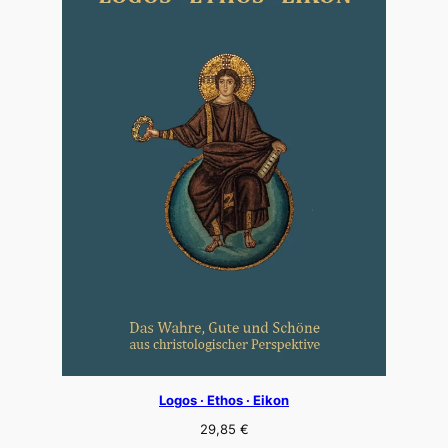
Logos · Ethos · Eikon
29,85
€