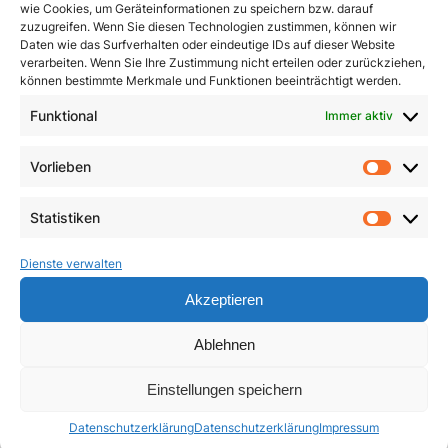
wie Cookies, um Geräteinformationen zu speichern bzw. darauf
zuzugreifen. Wenn Sie diesen Technologien zustimmen, können wir
Daten wie das Surfverhalten oder eindeutige IDs auf dieser Website
verarbeiten. Wenn Sie Ihre Zustimmung nicht erteilen oder zurückziehen,
können bestimmte Merkmale und Funktionen beeinträchtigt werden.
Funktional
Immer aktiv
Dimensionen innerer
Ein Leben für das
Heilung
Leben
Vorlieben
Vorlie
3,90
€
23,50
€
Statistiken
Statist
In den Warenkorb
In den Warenkorb
Dienste verwalten
Akzeptieren
Ablehnen
Einstellungen speichern
Datenschutzerklärung
Datenschutzerklärung
Impressum