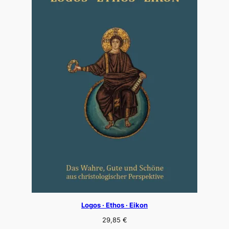
Logos · Ethos · Eikon
29,85
€