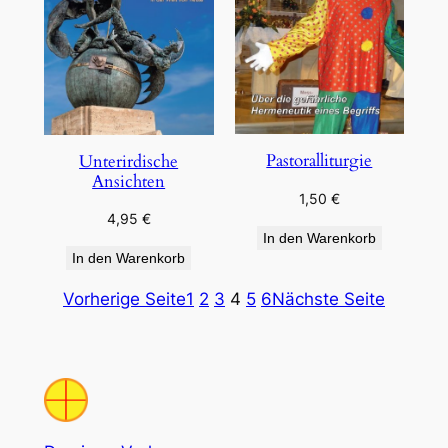
Pastoralliturgie
Unterirdische
Ansichten
1,50
€
4,95
€
In den Warenkorb
In den Warenkorb
Vorherige Seite
1
2
3
4
5
6
Nächste Seite