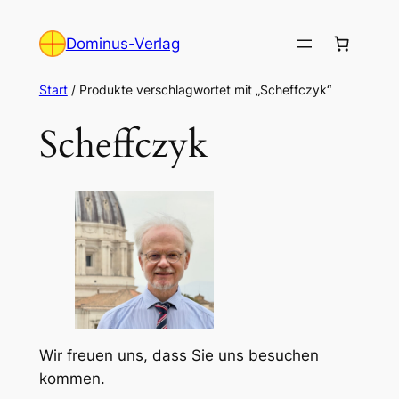
Zum
Inhalt
Dominus-Verlag
springen
Start
/ Produkte verschlagwortet mit „Scheffczyk“
Scheffczyk
Wir freuen uns, dass Sie uns besuchen
kommen.