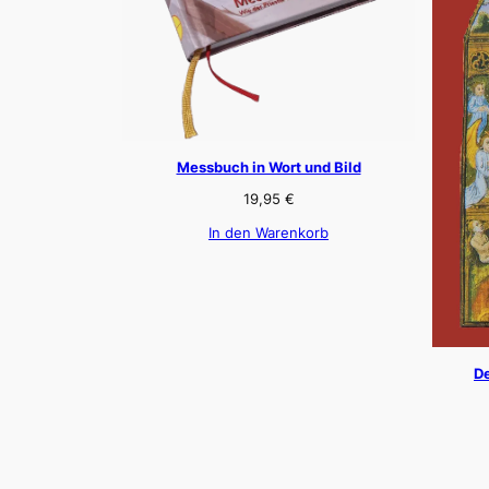
Messbuch in Wort und Bild
19,95
€
In den Warenkorb
De