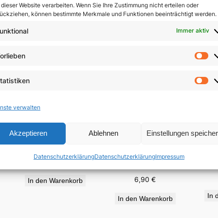
 dieser Website verarbeiten. Wenn Sie Ihre Zustimmung nicht erteilen oder
ückziehen, können bestimmte Merkmale und Funktionen beeinträchtigt werden.
unktional
Immer aktiv
orlieben
Vo
tatistiken
St
nste verwalten
Akzeptieren
Ablehnen
Einstellungen speiche
„Für viele vergossen“
Auf
e
Wir haben der Liebe
Datenschutzerklärung
Datenschutzerklärung
Impressum
geglaubt
19,95
€
6,90
€
In den Warenkorb
In 
In den Warenkorb