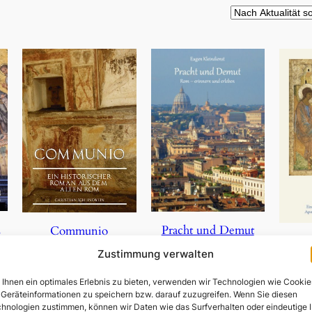
,
Pracht und Demut
Communio
Zustimmung verwalten
5,90
€
19,95
€
Ihnen ein optimales Erlebnis zu bieten, verwenden wir Technologien wie Cookie
In den Warenkorb
In den Warenkorb
Geräteinformationen zu speichern bzw. darauf zuzugreifen. Wenn Sie diesen
In 
hnologien zustimmen, können wir Daten wie das Surfverhalten oder eindeutige 