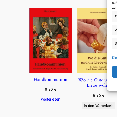
auf
zur
F
V
S
Die
Handkommunion
Wo die Güte und di
Liebe wohnt
6,90
€
9,95
€
Weiterlesen
In den Warenkorb