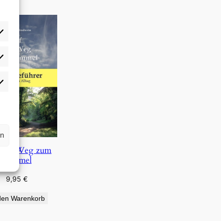
rlieben
atistiken
rn
 dem Weg zum
Himmel
9,95
€
den Warenkorb