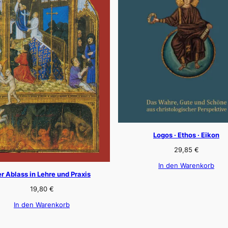
Logos · Ethos · Eikon
29,85
€
In den Warenkorb
r Ablass in Lehre und Praxis
19,80
€
In den Warenkorb