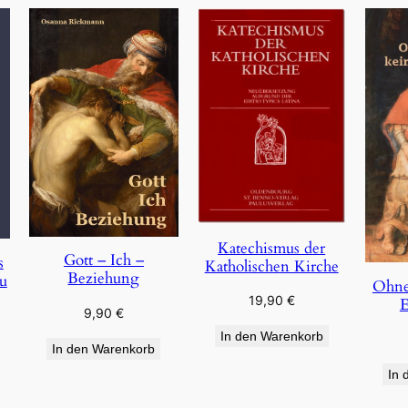
Katechismus der
Gott – Ich –
s
Katholischen Kirche
Beziehung
u
Ohne
19,90
€
E
9,90
€
In den Warenkorb
In den Warenkorb
In 