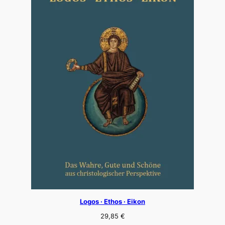
Logos · Ethos · Eikon
29,85
€