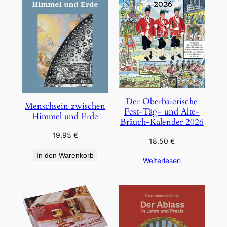
Der Oberbaierische
Menschsein zwischen
Fest-Täg- und Alte-
Himmel und Erde
Bräuch-Kalender 2026
19,95
€
18,50
€
In den Warenkorb
Weiterlesen