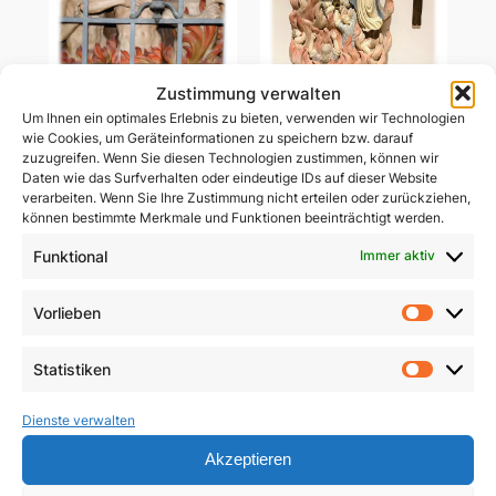
Zustimmung verwalten
Um Ihnen ein optimales Erlebnis zu bieten, verwenden wir Technologien
Ablass-Gebetsbildchen
wie Cookies, um Geräteinformationen zu speichern bzw. darauf
Ablass-Gebetsbildchen
(Motiv C: Dießen)
zuzugreifen. Wenn Sie diesen Technologien zustimmen, können wir
(Motiv D: Maria
Daten wie das Surfverhalten oder eindeutige IDs auf dieser Website
Vesperbild)
5,00
€
verarbeiten. Wenn Sie Ihre Zustimmung nicht erteilen oder zurückziehen,
können bestimmte Merkmale und Funktionen beeinträchtigt werden.
5,00
€
In den Warenkorb
Funktional
Immer aktiv
In den Warenkorb
Vorlieben
Vorlie
Statistiken
Statist
Dienste verwalten
Akzeptieren