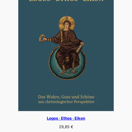
Logos · Ethos · Eikon
29,85
€