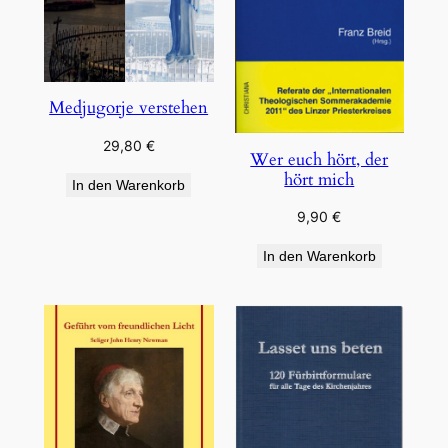
Medjugorje verstehen
29,80
€
Wer euch hört, der
hört mich
In den Warenkorb
9,90
€
In den Warenkorb