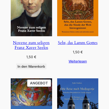
Novene zum seligen
Seht, das Lamm Gottes
Franz Xaver Seelos
1,50
€
1,50
€
Weiterlesen
In den Warenkorb
PRODUKT
ANGEBOT
IM
ANGEBOT