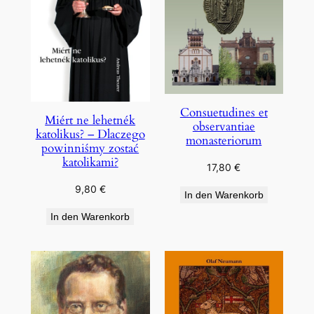
Consuetudines et
Miért ne lehetnék
observantiae
katolikus? – Dlaczego
monasteriorum
powinniśmy zostać
katolikami?
17,80
€
9,80
€
In den Warenkorb
In den Warenkorb