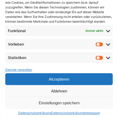
wie Cookies, um Geräteinformationen zu speichern bzw. darauf
zuzugreifen. Wenn Sie diesen Technologien zustimmen, können wir
Daten wie das Surfverhalten oder eindeutige IDs auf dieser Website
verarbeiten. Wenn Sie Ihre Zustimmung nicht erteilen oder zurückziehen,
können bestimmte Merkmale und Funktionen beeinträchtigt werden.
Den Kreuzweg beten
Funktional
Immer aktiv
Leben aus der Fülle des
Glaubens
1,50
€
Vorlieben
Vorlie
19,95
€
In den Warenkorb
Statistiken
Weiterlesen
Statist
Dienste verwalten
Akzeptieren
Ablehnen
Einstellungen speichern
Datenschutzerklärung
Datenschutzerklärung
Impressum