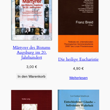
Märtyrer des Bistums
Augsburg im 20.
Jahrhundert
Die heilige Eucharistie
3,00
€
4,90
€
In den Warenkorb
Weiterlesen