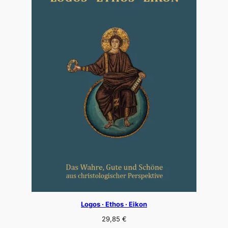
Logos · Ethos · Eikon
29,85
€