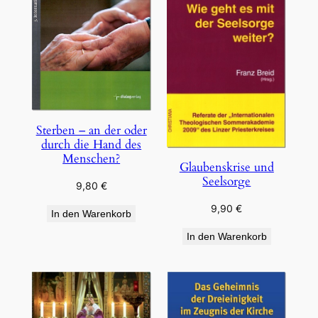
Sterben – an der oder
durch die Hand des
Menschen?
Glaubenskrise und
Seelsorge
9,80
€
9,90
€
In den Warenkorb
In den Warenkorb