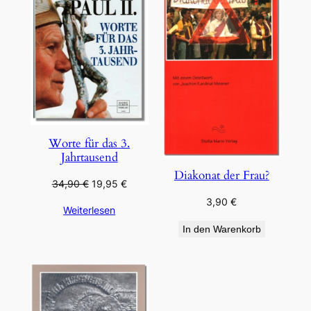
ANGEBOT
Worte für das 3.
Jahrtausend
Diakonat der Frau?
Ursprünglicher
Aktueller
34,90
€
19,95
€
Preis
Preis
3,90
€
Weiterlesen
war:
ist:
34,90 €
19,95 €.
In den Warenkorb