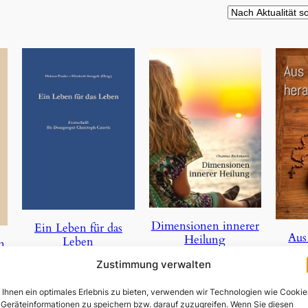
Dimensionen innerer
Ein Leben für das
Aus
Heilung
Leben
n
Zustimmung verwalten
3,90
€
23,50
€
Ihnen ein optimales Erlebnis zu bieten, verwenden wir Technologien wie Cookie
In den Warenkorb
In den Warenkorb
Geräteinformationen zu speichern bzw. darauf zuzugreifen. Wenn Sie diesen
In 