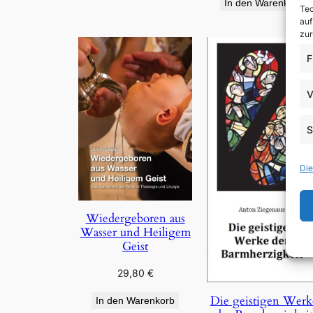
In den Warenkorb
Tec
auf
zur
F
V
S
Die
Wiedergeboren aus
Wasser und Heiligem
Geist
29,80
€
Die geistigen Werk
In den Warenkorb