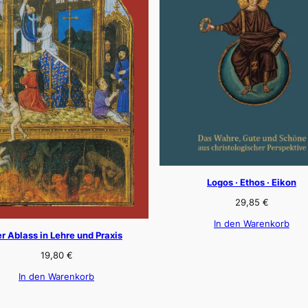
Logos · Ethos · Eikon
29,85
€
In den Warenkorb
r Ablass in Lehre und Praxis
19,80
€
In den Warenkorb