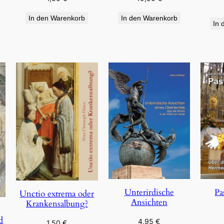
In den Warenkorb
In den Warenkorb
In 
Pa
Unterirdische
Unctio extrema oder
Ansichten
Krankensalbung?
d
4,95
€
1,50
€