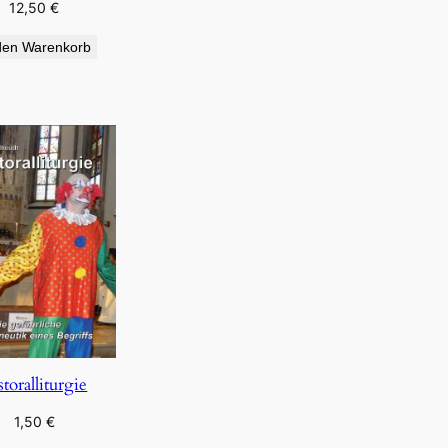
12,50
€
den Warenkorb
storalliturgie
1,50
€