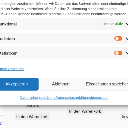
hnologien zustimmen, können wir Daten wie das Surfverhalten oder eindeutige 
 dieser Website verarbeiten. Wenn Sie Ihre Zustimmung nicht erteilen oder
ückziehen, können bestimmte Merkmale und Funktionen beeinträchtigt werden.
unktional
Immer aktiv
orlieben
Vo
tatistiken
St
nste verwalten
Akzeptieren
Ablehnen
Einstellungen speiche
Sch
Von der Anwesenheit
Patrona Bavariæ
D
des Verborgenen
Datenschutzerklärung
Datenschutzerklärung
Impressum
4,50
€
9,90
€
In den Warenkorb
In 
In den Warenkorb
e