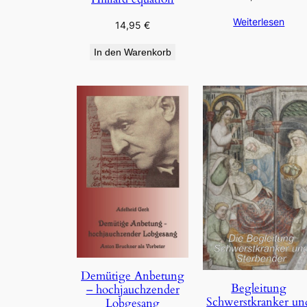
Weiterlesen
14,95
€
In den Warenkorb
Demütige Anbetung
Begleitung
– hochjauchzender
Schwerstkranker un
Lobgesang