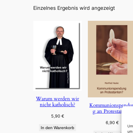
Einzelnes Ergebnis wird angezeigt
Warum werden wir
nicht katholisch?
Kommunionspendu
g an Protestanten?
5,90
€
6,90
€
Um 
In den Warenkorb
um 