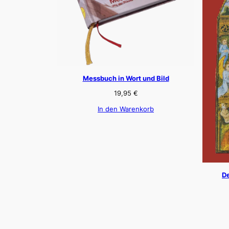
Messbuch in Wort und Bild
19,95
€
In den Warenkorb
De