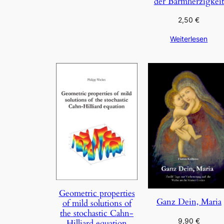
der Barmherzigkeit
2,50
€
Weiterlesen
Geometric properties
Ganz Dein, Maria
of mild solutions of
the stochastic Cahn-
9,90
€
Hilliard equation