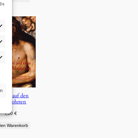
IDs
rlieben
atistiken
rn
auen auf den
urchbohrten
1,50
€
den Warenkorb