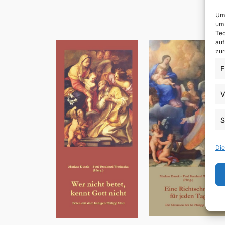
Um 
um 
Tec
auf
zur
F
V
S
Die