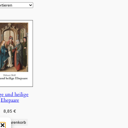
ge und heilige
Ehepaare
8,85
€
den Warenkorb