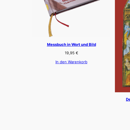
Messbuch in Wort und Bild
19,95
€
In den Warenkorb
De