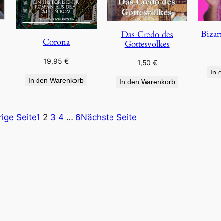
Bizar
Das Credo des
Corona
Gottesvolkes
19,95
€
1,50
€
In 
In den Warenkorb
In den Warenkorb
rige Seite
1
2
3
4
…
6
Nächste Seite