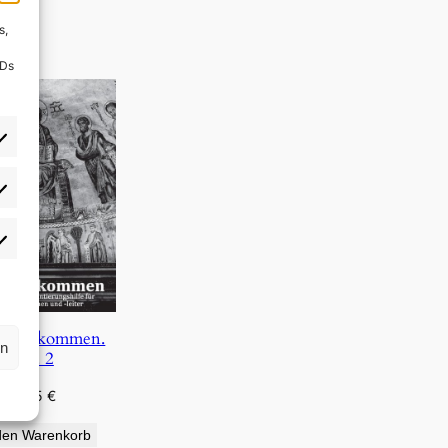
s,
IDs
rlieben
atistiken
s, wir kommen.
rn
Bd. 2
4,95
€
den Warenkorb