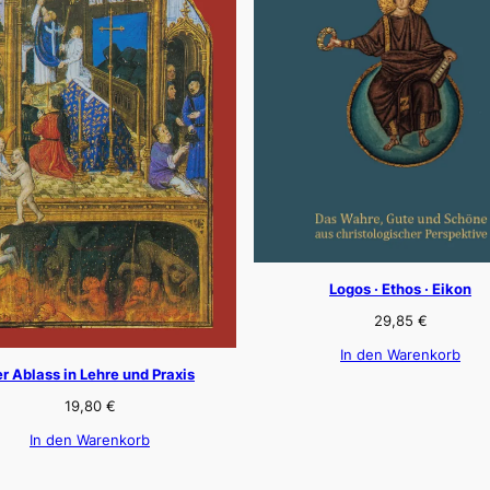
Logos · Ethos · Eikon
29,85
€
In den Warenkorb
r Ablass in Lehre und Praxis
19,80
€
In den Warenkorb