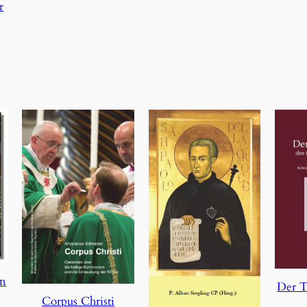
r
en
Der T
Corpus Christi