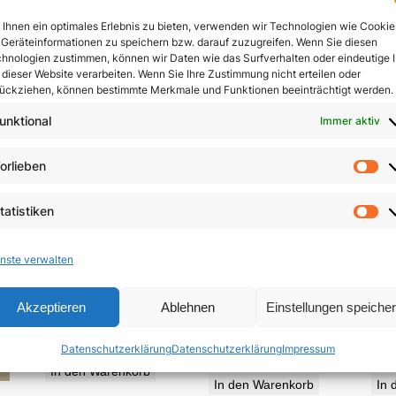
In den Warenkorb
Ihnen ein optimales Erlebnis zu bieten, verwenden wir Technologien wie Cookie
In den Warenkorb
Geräteinformationen zu speichern bzw. darauf zuzugreifen. Wenn Sie diesen
hnologien zustimmen, können wir Daten wie das Surfverhalten oder eindeutige 
 dieser Website verarbeiten. Wenn Sie Ihre Zustimmung nicht erteilen oder
ückziehen, können bestimmte Merkmale und Funktionen beeinträchtigt werden.
unktional
Immer aktiv
orlieben
Vo
tatistiken
St
nste verwalten
Die Neuerfindung
Jesu
Zeugen des Nordens
Akzeptieren
Ablehnen
Einstellungen speiche
des Menschen
5,85
€
Datenschutzerklärung
Datenschutzerklärung
Impressum
19,95
€
In den Warenkorb
In den Warenkorb
In 