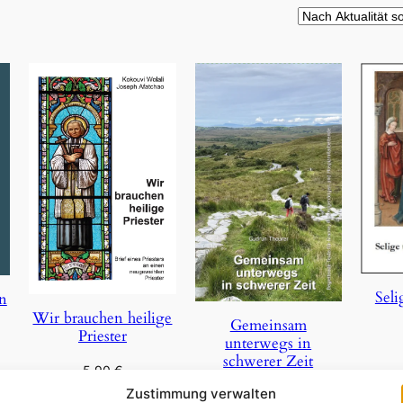
Seli
on
Wir brauchen heilige
Gemeinsam
Priester
unterwegs in
schwerer Zeit
5,90
€
In 
Zustimmung verwalten
29,85
€