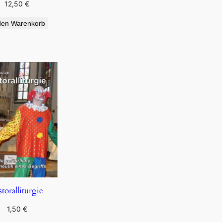
12,50
€
den Warenkorb
storalliturgie
1,50
€