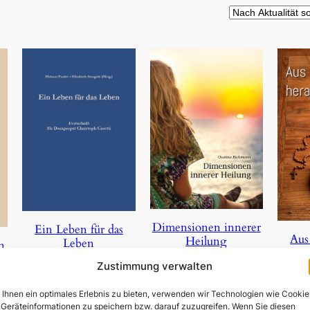
ität
rt
Dimensionen innerer
Ein Leben für das
Aus
Heilung
Leben
n
Zustimmung verwalten
3,90
€
23,50
€
Ihnen ein optimales Erlebnis zu bieten, verwenden wir Technologien wie Cookie
In den Warenkorb
In den Warenkorb
Geräteinformationen zu speichern bzw. darauf zuzugreifen. Wenn Sie diesen
In 