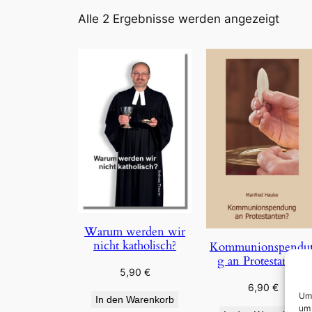
Nach
Alle 2 Ergebnisse werden angezeigt
Aktual
sortie
Warum werden wir
nicht katholisch?
Kommunionspendu
g an Protestanten?
5,90
€
6,90
€
Um 
In den Warenkorb
um 