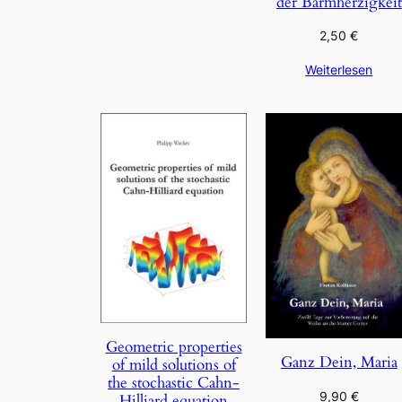
der Barmherzigkeit
2,50
€
Weiterlesen
Geometric properties
Ganz Dein, Maria
of mild solutions of
the stochastic Cahn-
9,90
€
Hilliard equation