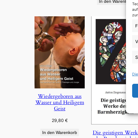
In den Warenkorb
Tec
auf
zur
F
V
S
Die
Wiedergeboren aus
Wasser und Heiligem
Geist
29,80
€
Die geistigen Werk
In den Warenkorb