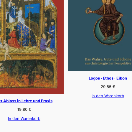
Logos · Ethos · Eikon
29,85
€
In den Warenkorb
r Ablass in Lehre und Praxis
19,80
€
In den Warenkorb