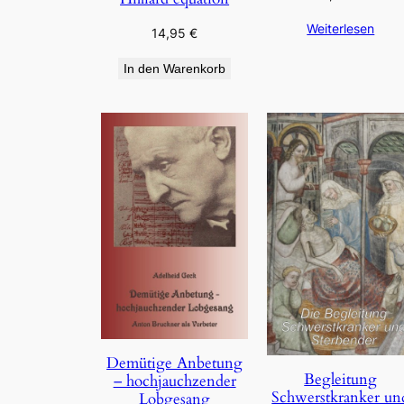
Weiterlesen
14,95
€
In den Warenkorb
Demütige Anbetung
Begleitung
– hochjauchzender
Schwerstkranker un
Lobgesang