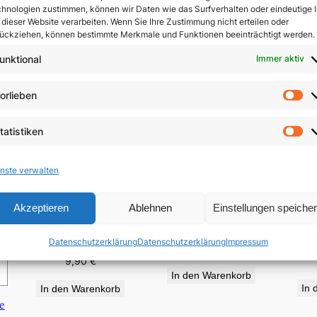
hnologien zustimmen, können wir Daten wie das Surfverhalten oder eindeutige 
 dieser Website verarbeiten. Wenn Sie Ihre Zustimmung nicht erteilen oder
ückziehen, können bestimmte Merkmale und Funktionen beeinträchtigt werden.
unktional
Immer aktiv
orlieben
Vo
tatistiken
St
nste verwalten
Akzeptieren
Ablehnen
Einstellungen speiche
Sch
Von der Anwesenheit
Patrona Bavariæ
D
des Verborgenen
Datenschutzerklärung
Datenschutzerklärung
Impressum
4,50
€
9,90
€
In den Warenkorb
In 
In den Warenkorb
e