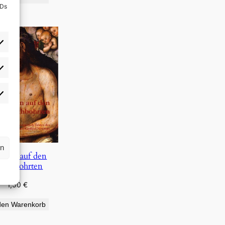
IDs
rlieben
atistiken
rn
auen auf den
urchbohrten
1,50
€
den Warenkorb