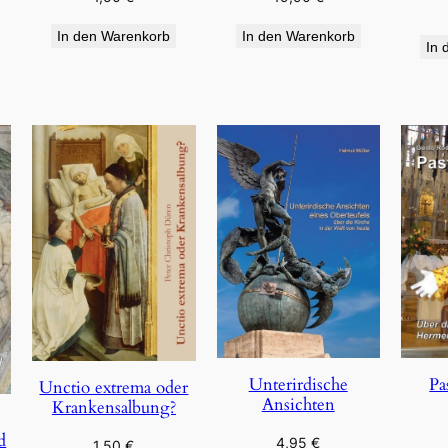
In den Warenkorb
In den Warenkorb
In 
Pa
Unterirdische
Unctio extrema oder
Ansichten
Krankensalbung?
d
4,95
€
1,50
€