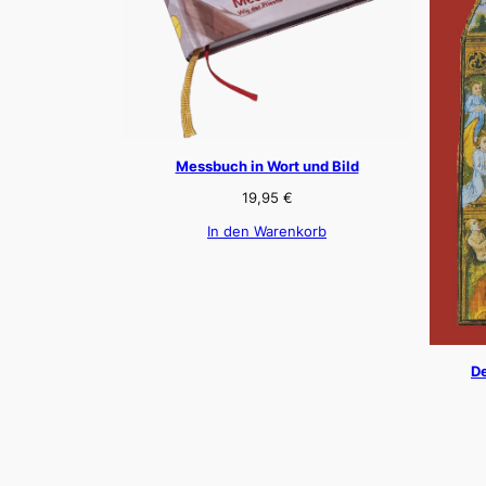
Messbuch in Wort und Bild
19,95
€
In den Warenkorb
De