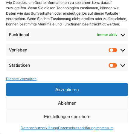
wie Cookies, um Geräteinformationen zu speichern bzw. darauf
zuzugreifen. Wenn Sie diesen Technologien zustimmen, können wir
Daten wie das Surfverhalten oder eindeutige IDs auf dieser Website
verarbeiten. Wenn Sie Ihre Zustimmung nicht erteilen oder zurückziehen,
können bestimmte Merkmale und Funktionen beeinträchtigt werden.
Funktional
Immer aktiv
Dimensionen innerer
Ein Leben für das
Heilung
Leben
Vorlieben
Vorlie
3,90
€
23,50
€
Statistiken
Statist
In den Warenkorb
In den Warenkorb
Dienste verwalten
Akzeptieren
Ablehnen
Einstellungen speichern
Datenschutzerklärung
Datenschutzerklärung
Impressum