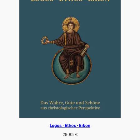
Logos · Ethos · Eikon
29,85
€