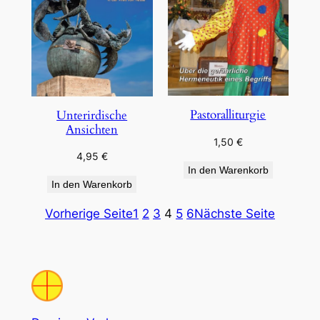
Pastoralliturgie
Unterirdische
Ansichten
1,50
€
4,95
€
In den Warenkorb
In den Warenkorb
Vorherige Seite
1
2
3
4
5
6
Nächste Seite