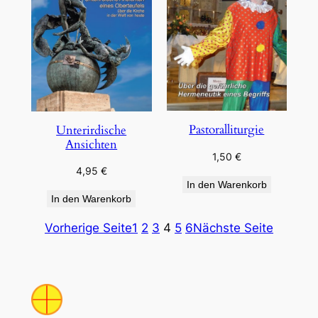
Pastoralliturgie
Unterirdische
Ansichten
1,50
€
4,95
€
In den Warenkorb
In den Warenkorb
Vorherige Seite
1
2
3
4
5
6
Nächste Seite