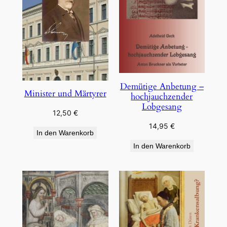
Demütige Anbetung –
Minister und Märtyrer
hochjauchzender
Lobgesang
12,50
€
14,95
€
In den Warenkorb
In den Warenkorb