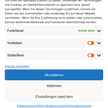
Um Ihnen ein optimales Erlebnis zu bieten, verwenden wir Technologien
wie Cookies, um Geräteinformationen zu speichern bzw. darauf
zuzugreifen. Wenn Sie diesen Technologien zustimmen, können wir
Daten wie das Surfverhalten oder eindeutige IDs auf dieser Website
verarbeiten. Wenn Sie Ihre Zustimmung nicht erteilen oder zurückziehen,
können bestimmte Merkmale und Funktionen beeinträchtigt werden.
Funktional
Immer aktiv
Dimensionen innerer
Ein Leben für das
Vorlieben
Heilung
Leben
Vorlie
3,90
€
23,50
€
Statistiken
Statist
In den Warenkorb
In den Warenkorb
Dienste verwalten
Akzeptieren
Ablehnen
Einstellungen speichern
Datenschutzerklärung
Datenschutzerklärung
Impressum