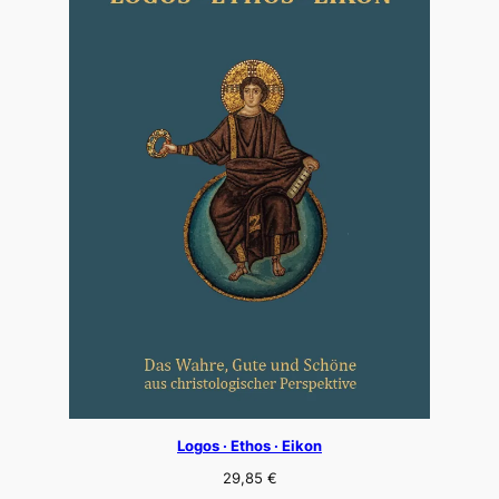
Logos · Ethos · Eikon
29,85
€