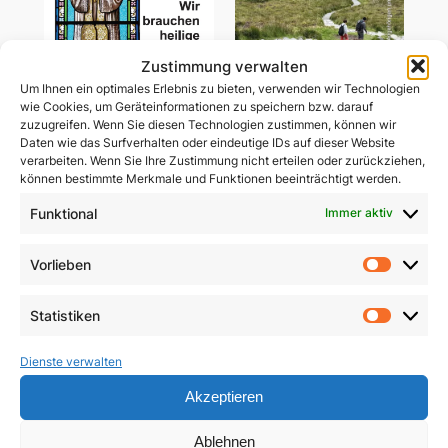
Zustimmung verwalten
Um Ihnen ein optimales Erlebnis zu bieten, verwenden wir Technologien
wie Cookies, um Geräteinformationen zu speichern bzw. darauf
zuzugreifen. Wenn Sie diesen Technologien zustimmen, können wir
Daten wie das Surfverhalten oder eindeutige IDs auf dieser Website
Wir brauchen heilige
verarbeiten. Wenn Sie Ihre Zustimmung nicht erteilen oder zurückziehen,
Gemeinsam unterwegs
Priester
können bestimmte Merkmale und Funktionen beeinträchtigt werden.
in schwerer Zeit
Funktional
Immer aktiv
5,90
€
29,85
€
In den Warenkorb
Vorlieben
In den Warenkorb
Vorlie
Statistiken
Statist
Dienste verwalten
Akzeptieren
Ablehnen