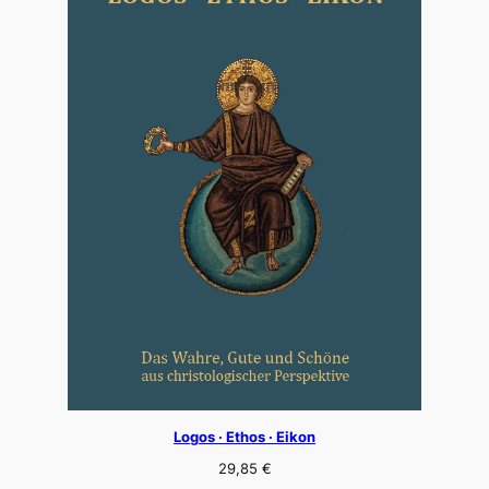
Logos · Ethos · Eikon
29,85
€