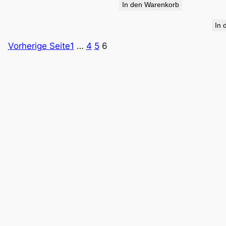
In den Warenkorb
34,90 €
19,95 €.
In 
Vorherige Seite
1
…
4
5
6