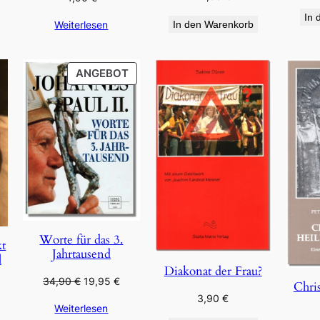
In 
Weiterlesen
In den Warenkorb
PRODUKT
ANGEBOT
IM
ANGEBOT
Worte für das 3.
kt
Jahrtausend
l
Diakonat der Frau?
Ursprünglicher
Aktueller
34,90
€
19,95
€
Chris
Preis
Preis
3,90
€
Weiterlesen
war:
ist: