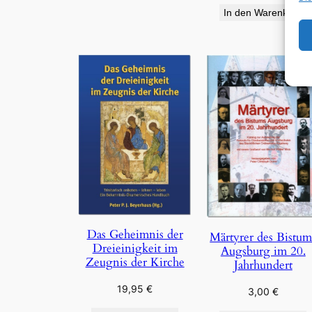
In den Warenkorb
Das Geheimnis der
Märtyrer des Bistum
Dreieinigkeit im
Augsburg im 20.
Zeugnis der Kirche
Jahrhundert
19,95
€
3,00
€