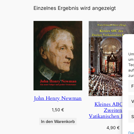
Einzelnes Ergebnis wird angezeigt
Um 
um 
Tec
auf
zur
F
John Henry Newman
V
Kleines ABC des
Zweiten
1,50
€
Vatikanischen Konzi
S
In den Warenkorb
4,90
€
Die