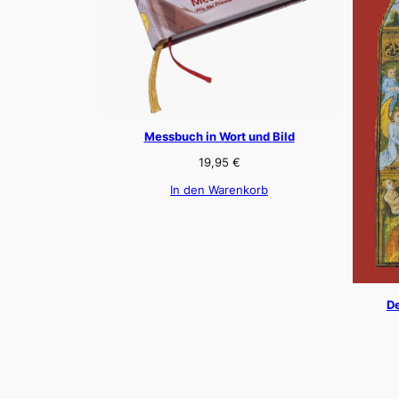
Messbuch in Wort und Bild
19,95
€
In den Warenkorb
De