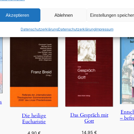
In den Warenkorb
Akzeptieren
Ablehnen
Einstellungen speiche
Datenschutzerklärung
Datenschutzerklärung
Impressum
s
Entsc
Das Gespräch mit
Die heilige
– befr
Gott
Eucharistie
14,95
€
4,90
€