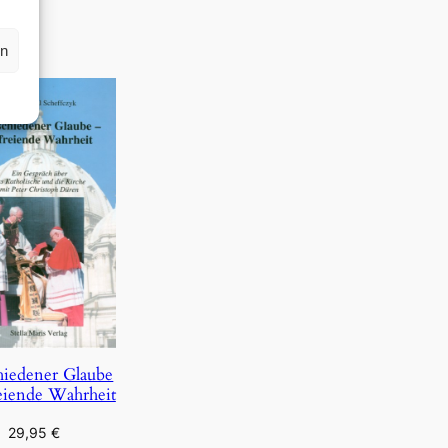
rn
hiedener Glaube
eiende Wahrheit
29,95
€