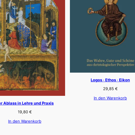
Logos · Ethos · Eikon
29,85
€
In den Warenkorb
r Ablass in Lehre und Praxis
19,80
€
In den Warenkorb