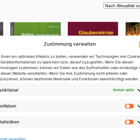
Zustimmung verwalten
Ihnen ein optimales Erlebnis zu bieten, verwenden wir Technologien wie Cookie
Geräteinformationen zu speichern bzw. darauf zuzugreifen. Wenn Sie diesen
hnologien zustimmen, können wir Daten wie das Surfverhalten oder eindeutige 
 dieser Website verarbeiten. Wenn Sie Ihre Zustimmung nicht erteilen oder
ückziehen, können bestimmte Merkmale und Funktionen beeinträchtigt werden.
unktional
Immer aktiv
Sterben – an der oder
orlieben
V
durch die Hand des
Vo
Menschen?
Glaubenskrise und
ls
tatistiken
Seelsorge
St
9,80
€
In 
9,90
€
nste verwalten
In den Warenkorb