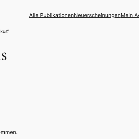
Alle Publikationen
Neuerscheinungen
Mein A
skus“
s
kommen.