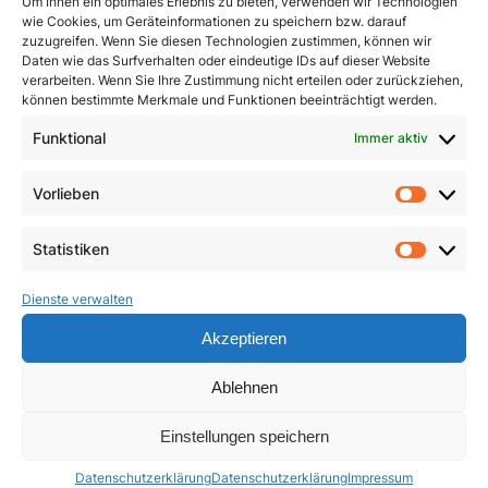
Um Ihnen ein optimales Erlebnis zu bieten, verwenden wir Technologien
wie Cookies, um Geräteinformationen zu speichern bzw. darauf
zuzugreifen. Wenn Sie diesen Technologien zustimmen, können wir
Daten wie das Surfverhalten oder eindeutige IDs auf dieser Website
verarbeiten. Wenn Sie Ihre Zustimmung nicht erteilen oder zurückziehen,
können bestimmte Merkmale und Funktionen beeinträchtigt werden.
Funktional
Immer aktiv
Dimensionen innerer
Ein Leben für das
Vorlieben
Heilung
Leben
Vorlie
3,90
€
23,50
€
Statistiken
Statist
In den Warenkorb
In den Warenkorb
Dienste verwalten
Akzeptieren
Ablehnen
Einstellungen speichern
Datenschutzerklärung
Datenschutzerklärung
Impressum