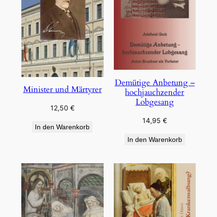
Demütige Anbetung –
Minister und Märtyrer
hochjauchzender
Lobgesang
12,50
€
14,95
€
In den Warenkorb
In den Warenkorb