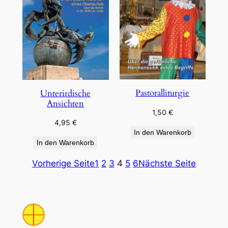
Pastoralliturgie
Unterirdische
Ansichten
1,50
€
4,95
€
In den Warenkorb
In den Warenkorb
Vorherige Seite
1
2
3
4
5
6
Nächste Seite