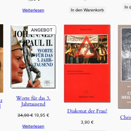
In 
Weiterlesen
In den Warenkorb
PRODUKT
ANGEBOT
IM
ANGEBOT
Worte für das 3.
kt
Jahrtausend
l
Diakonat der Frau?
Ursprünglicher
Aktueller
34,90
€
19,95
€
Chris
Preis
Preis
3,90
€
Weiterlesen
war:
ist: