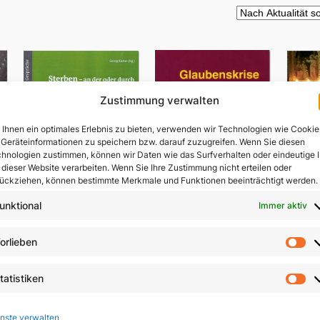
Zustimmung verwalten
Ihnen ein optimales Erlebnis zu bieten, verwenden wir Technologien wie Cookie
Geräteinformationen zu speichern bzw. darauf zuzugreifen. Wenn Sie diesen
hnologien zustimmen, können wir Daten wie das Surfverhalten oder eindeutige 
 dieser Website verarbeiten. Wenn Sie Ihre Zustimmung nicht erteilen oder
ückziehen, können bestimmte Merkmale und Funktionen beeinträchtigt werden.
unktional
Immer aktiv
Sterben – an der oder
orlieben
V
durch die Hand des
Vo
Menschen?
Glaubenskrise und
ls
tatistiken
Seelsorge
St
9,80
€
In 
9,90
€
nste verwalten
In den Warenkorb