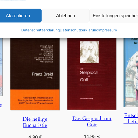
In den Warenkorb
Akzeptieren
Ablehnen
Einstellungen speiche
Datenschutzerklärung
Datenschutzerklärung
Impressum
s
Entsc
Das Gespräch mit
Die heilige
– befr
Gott
Eucharistie
14,95
€
4,90
€