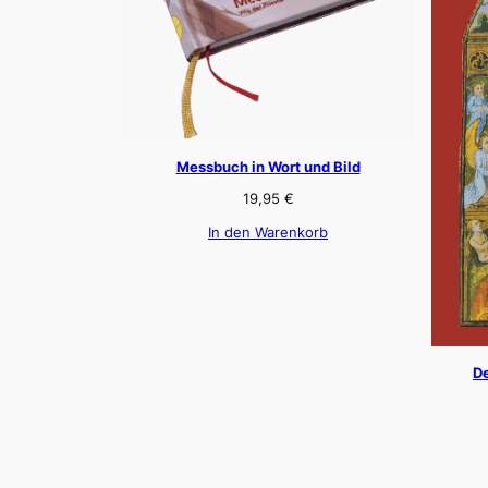
Messbuch in Wort und Bild
19,95
€
In den Warenkorb
De