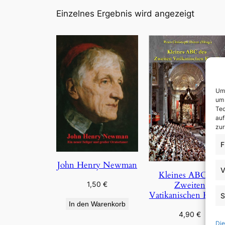
Einzelnes Ergebnis wird angezeigt
Um 
um 
Tec
auf
zur
F
John Henry Newman
V
Kleines ABC des
Zweiten
1,50
€
Vatikanischen Konzi
S
In den Warenkorb
4,90
€
Die