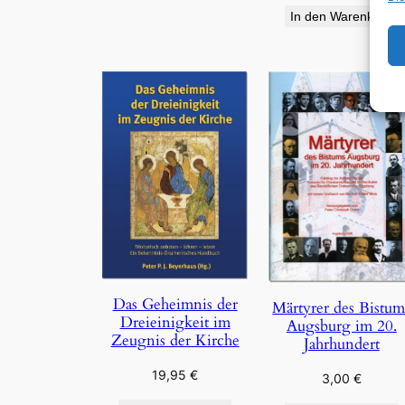
In den Warenkorb
Das Geheimnis der
Märtyrer des Bistum
Dreieinigkeit im
Augsburg im 20.
Zeugnis der Kirche
Jahrhundert
19,95
€
3,00
€