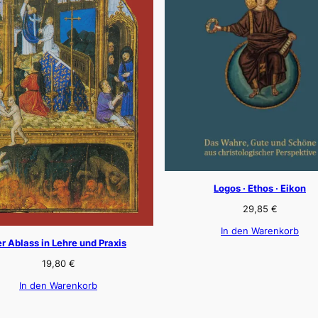
Logos · Ethos · Eikon
29,85
€
In den Warenkorb
r Ablass in Lehre und Praxis
19,80
€
In den Warenkorb