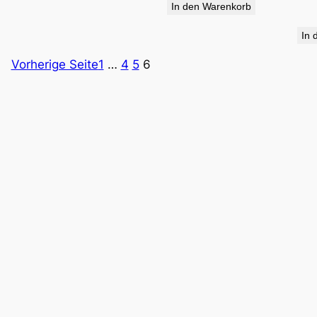
In den Warenkorb
34,90 €
19,95 €.
In 
Vorherige Seite
1
…
4
5
6