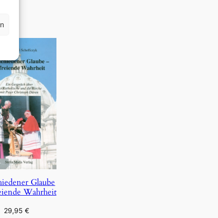
rn
hiedener Glaube
eiende Wahrheit
29,95
€