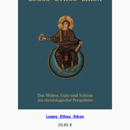
Logos · Ethos · Eikon
29,85
€