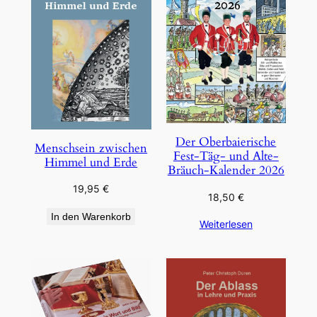
Der Oberbaierische
Menschsein zwischen
Fest-Täg- und Alte-
Himmel und Erde
Bräuch-Kalender 2026
19,95
€
18,50
€
In den Warenkorb
Weiterlesen