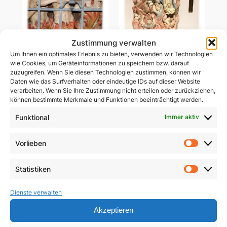
Zustimmung verwalten
Um Ihnen ein optimales Erlebnis zu bieten, verwenden wir Technologien
Ablass-Gebetsbildchen
wie Cookies, um Geräteinformationen zu speichern bzw. darauf
Ablass-Gebetsbildchen
(Motiv C: Dießen)
zuzugreifen. Wenn Sie diesen Technologien zustimmen, können wir
(Motiv D: Maria
Daten wie das Surfverhalten oder eindeutige IDs auf dieser Website
Vesperbild)
5,00
€
verarbeiten. Wenn Sie Ihre Zustimmung nicht erteilen oder zurückziehen,
können bestimmte Merkmale und Funktionen beeinträchtigt werden.
5,00
€
In den Warenkorb
Funktional
Immer aktiv
In den Warenkorb
Vorlieben
Vorlie
Statistiken
Statist
Dienste verwalten
Akzeptieren