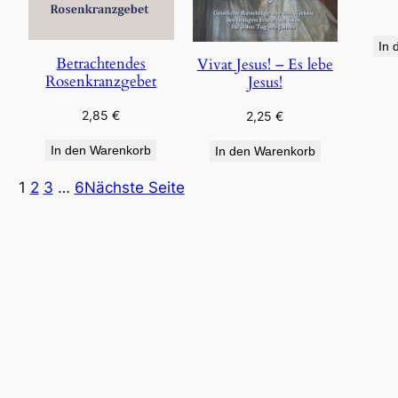
In 
Betrachtendes
Vivat Jesus! – Es lebe
Rosenkranzgebet
Jesus!
2,85
€
2,25
€
In den Warenkorb
In den Warenkorb
1
2
3
…
6
Nächste Seite