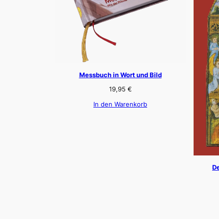
Messbuch in Wort und Bild
19,95
€
In den Warenkorb
De