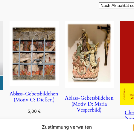
ität
rt
Ablass-Gebetsbildchen
Ablass-Gebetsbildchen
n
(Motiv C: Dießen)
(Motiv D: Maria
Vesperbild)
5,00
€
Chri
(So
5,00
€
In den Warenkorb
Zustimmung verwalten
In den Warenkorb