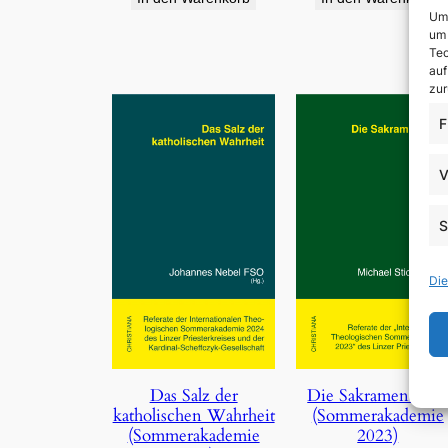
Um 
um 
Tec
auf
zur
F
V
S
Die
Die Sakramentalie
Das Salz der
(Sommerakademie
katholischen Wahrheit
2023)
(Sommerakademie