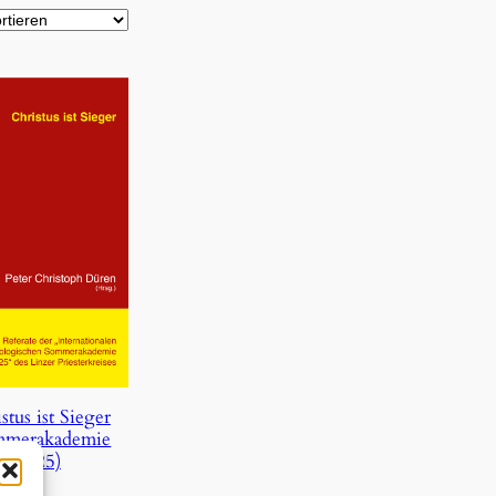
stus ist Sieger
mmerakademie
2025)