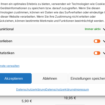
Ihnen ein optimales Erlebnis zu bieten, verwenden wir Technologien wie Cookie
Geräteinformationen zu speichern bzw. darauf zuzugreifen. Wenn Sie diesen
In 
hnologien zustimmen, können wir Daten wie das Surfverhalten oder eindeutige 
 dieser Website verarbeiten. Wenn Sie Ihre Zustimmung nicht erteilen oder
ückziehen, können bestimmte Merkmale und Funktionen beeinträchtigt werden.
unktional
Immer aktiv
orlieben
Vo
tatistiken
St
nste verwalten
Akzeptieren
Ablehnen
Einstellungen speiche
Der 
Menschsein zwischen
Fest-
Das Evangelium
Himmel und Erde
Datenschutzerklärung
Datenschutzerklärung
Impressum
Brä
anders verkünden
n
19,95
€
5,90
€