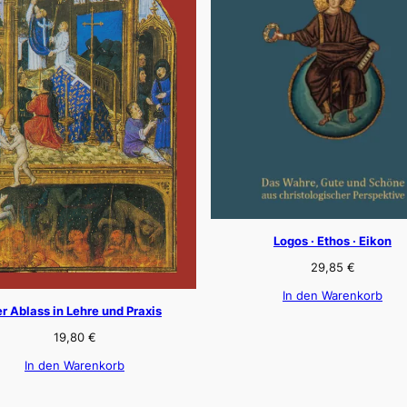
Logos · Ethos · Eikon
29,85
€
In den Warenkorb
r Ablass in Lehre und Praxis
19,80
€
In den Warenkorb