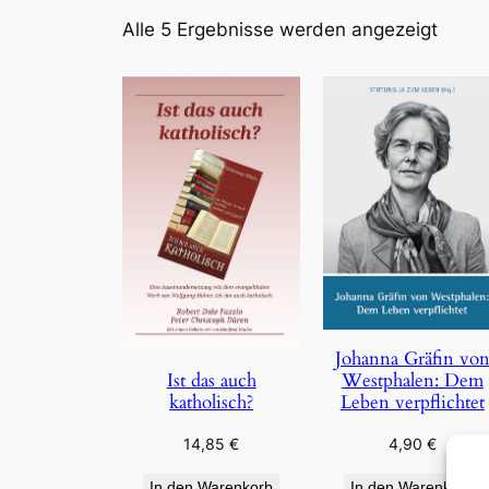
Nach
Alle 5 Ergebnisse werden angezeigt
Aktual
sortie
Johanna Gräfin vo
Westphalen: Dem
Ist das auch
Leben verpflichtet
katholisch?
4,90
€
14,85
€
In den Warenkorb
In den Warenkorb