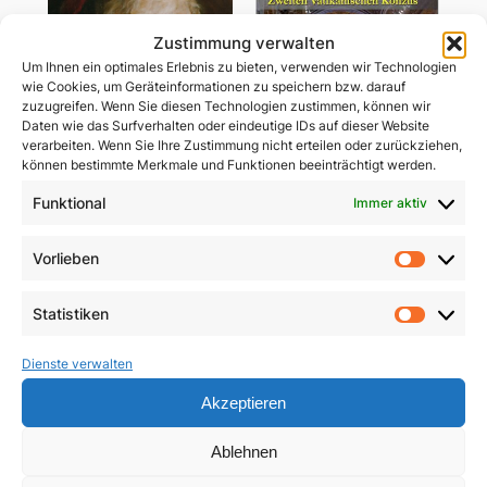
Zustimmung verwalten
Um Ihnen ein optimales Erlebnis zu bieten, verwenden wir Technologien
wie Cookies, um Geräteinformationen zu speichern bzw. darauf
zuzugreifen. Wenn Sie diesen Technologien zustimmen, können wir
Daten wie das Surfverhalten oder eindeutige IDs auf dieser Website
verarbeiten. Wenn Sie Ihre Zustimmung nicht erteilen oder zurückziehen,
können bestimmte Merkmale und Funktionen beeinträchtigt werden.
Funktional
Immer aktiv
John Henry Newman
Kleines ABC des
Vorlieben
Vorlie
Zweiten Vatikanischen
1,50
€
Konzils
Statistiken
In den Warenkorb
Statist
4,90
€
Dienste verwalten
In den Warenkorb
Akzeptieren
Ablehnen