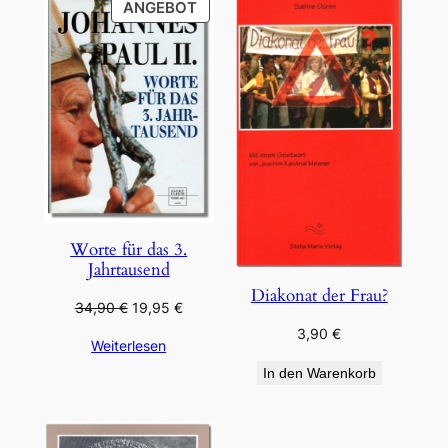
PRODUKT
ANGEBOT
IM
ANGEBOT
Worte für das 3.
Jahrtausend
Diakonat der Frau?
Ursprünglicher
Aktueller
34,90
€
19,95
€
Preis
Preis
3,90
€
Weiterlesen
war:
ist:
34,90 €
19,95 €.
In den Warenkorb