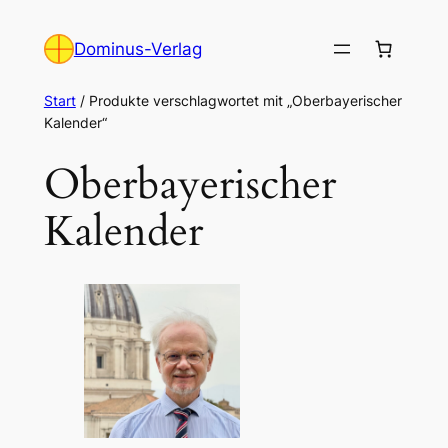
Zum
Inhalt
Dominus-Verlag
springen
Start
/ Produkte verschlagwortet mit „Oberbayerischer
Kalender“
Oberbayerischer
Kalender