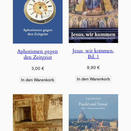
Jesus, wir kommen,
Aphorismen gegen
Bd. 1
den Zeitgeist
9,90
€
3,00
€
In den Warenkorb
In den Warenkorb