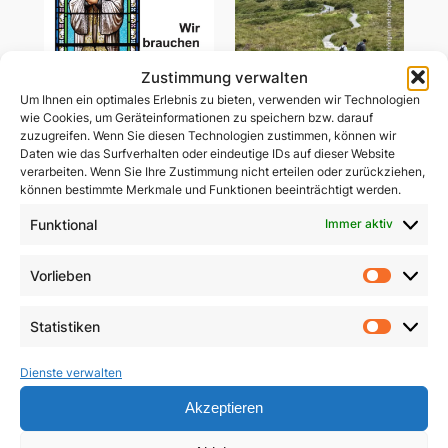
Zustimmung verwalten
Um Ihnen ein optimales Erlebnis zu bieten, verwenden wir Technologien
wie Cookies, um Geräteinformationen zu speichern bzw. darauf
zuzugreifen. Wenn Sie diesen Technologien zustimmen, können wir
Daten wie das Surfverhalten oder eindeutige IDs auf dieser Website
verarbeiten. Wenn Sie Ihre Zustimmung nicht erteilen oder zurückziehen,
Wir brauchen heilige
Gemeinsam unterwegs
können bestimmte Merkmale und Funktionen beeinträchtigt werden.
Priester
in schwerer Zeit
Funktional
Immer aktiv
5,90
€
29,85
€
Vorlieben
In den Warenkorb
Vorlie
In den Warenkorb
Statistiken
Statist
Dienste verwalten
Akzeptieren