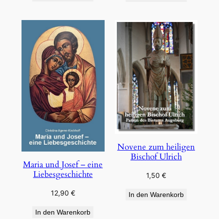
Novene zum heiligen
Bischof Ulrich
Maria und Josef – eine
Liebesgeschichte
1,50
€
12,90
€
In den Warenkorb
In den Warenkorb