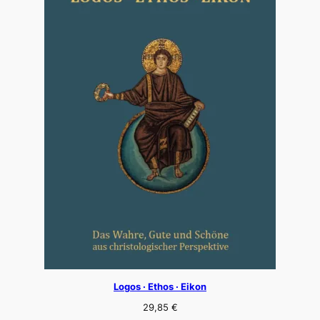
Logos · Ethos · Eikon
29,85
€