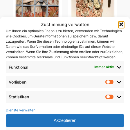
Zustimmung verwalten
Um Ihnen ein optimales Erlebnis zu bieten, verwenden wir Technologien
Ablass-Gebetsbildchen
wie Cookies, um Geräteinformationen zu speichern bzw. darauf
Ablass-Gebetsbildchen
(Motiv C: Dießen)
zuzugreifen. Wenn Sie diesen Technologien zustimmen, können wir
(Motiv D: Maria
Daten wie das Surfverhalten oder eindeutige IDs auf dieser Website
Vesperbild)
5,00
€
verarbeiten. Wenn Sie Ihre Zustimmung nicht erteilen oder zurückziehen,
können bestimmte Merkmale und Funktionen beeinträchtigt werden.
5,00
€
In den Warenkorb
Funktional
Immer aktiv
In den Warenkorb
Vorlieben
Vorlie
Statistiken
Statist
Dienste verwalten
Akzeptieren