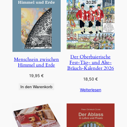
Der Oberbaierische
Menschsein zwischen
Fest-Täg- und Alte-
Himmel und Erde
Bräuch-Kalender 2026
19,95
€
18,50
€
In den Warenkorb
Weiterlesen