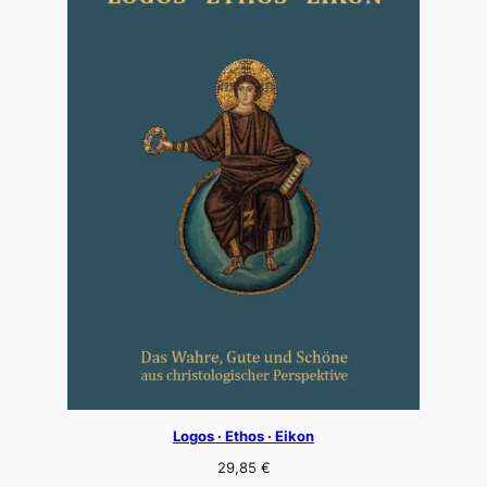
Logos · Ethos · Eikon
29,85
€