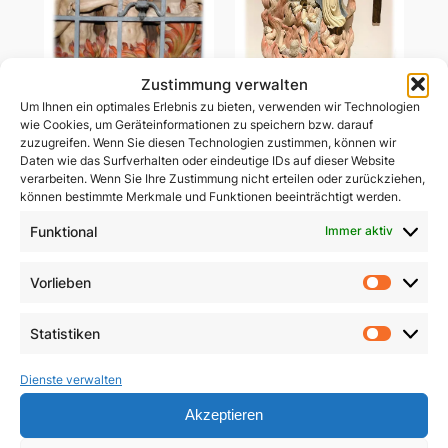
Zustimmung verwalten
Um Ihnen ein optimales Erlebnis zu bieten, verwenden wir Technologien
Ablass-Gebetsbildchen
wie Cookies, um Geräteinformationen zu speichern bzw. darauf
Ablass-Gebetsbildchen
(Motiv C: Dießen)
zuzugreifen. Wenn Sie diesen Technologien zustimmen, können wir
(Motiv D: Maria
Daten wie das Surfverhalten oder eindeutige IDs auf dieser Website
Vesperbild)
5,00
€
verarbeiten. Wenn Sie Ihre Zustimmung nicht erteilen oder zurückziehen,
können bestimmte Merkmale und Funktionen beeinträchtigt werden.
5,00
€
In den Warenkorb
Funktional
Immer aktiv
In den Warenkorb
Vorlieben
Vorlie
Statistiken
Statist
Dienste verwalten
Akzeptieren