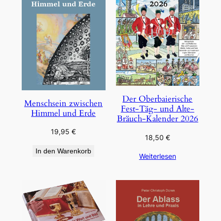
Der Oberbaierische
Menschsein zwischen
Fest-Täg- und Alte-
Himmel und Erde
Bräuch-Kalender 2026
19,95
€
18,50
€
In den Warenkorb
Weiterlesen