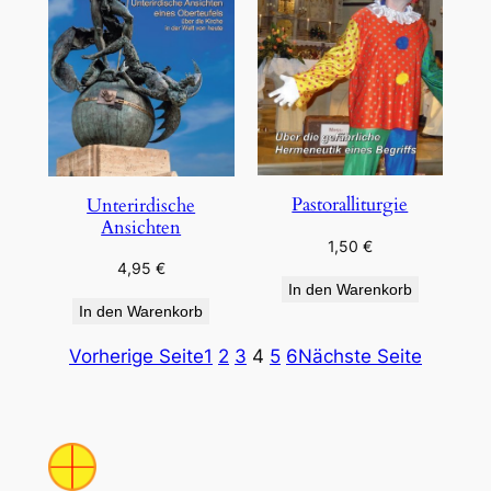
Pastoralliturgie
Unterirdische
Ansichten
1,50
€
4,95
€
In den Warenkorb
In den Warenkorb
Vorherige Seite
1
2
3
4
5
6
Nächste Seite