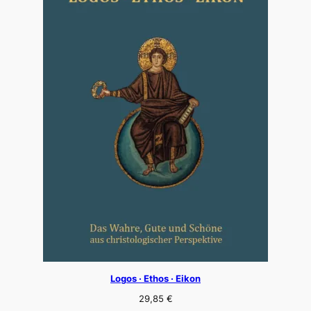
Logos · Ethos · Eikon
29,85
€