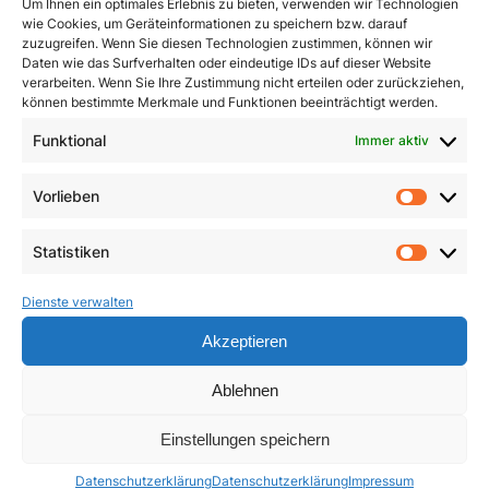
Um Ihnen ein optimales Erlebnis zu bieten, verwenden wir Technologien
wie Cookies, um Geräteinformationen zu speichern bzw. darauf
zuzugreifen. Wenn Sie diesen Technologien zustimmen, können wir
Daten wie das Surfverhalten oder eindeutige IDs auf dieser Website
verarbeiten. Wenn Sie Ihre Zustimmung nicht erteilen oder zurückziehen,
können bestimmte Merkmale und Funktionen beeinträchtigt werden.
Funktional
Immer aktiv
Dimensionen innerer
Ein Leben für das
Vorlieben
Heilung
Leben
Vorlie
3,90
€
23,50
€
Statistiken
Statist
In den Warenkorb
In den Warenkorb
Dienste verwalten
Akzeptieren
Ablehnen
Einstellungen speichern
Datenschutzerklärung
Datenschutzerklärung
Impressum