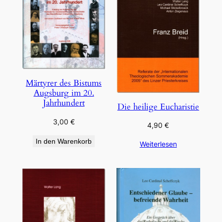
Märtyrer des Bistums
Augsburg im 20.
Jahrhundert
Die heilige Eucharistie
3,00
€
4,90
€
In den Warenkorb
Weiterlesen