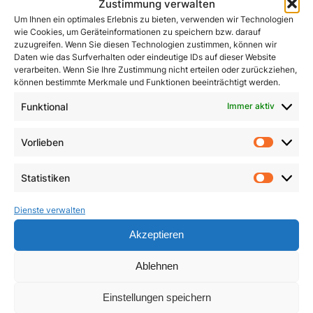
Zustimmung verwalten
Um Ihnen ein optimales Erlebnis zu bieten, verwenden wir Technologien
wie Cookies, um Geräteinformationen zu speichern bzw. darauf
zuzugreifen. Wenn Sie diesen Technologien zustimmen, können wir
Daten wie das Surfverhalten oder eindeutige IDs auf dieser Website
verarbeiten. Wenn Sie Ihre Zustimmung nicht erteilen oder zurückziehen,
können bestimmte Merkmale und Funktionen beeinträchtigt werden.
John Henry Newman
Funktional
Immer aktiv
Kleines ABC des
Zweiten Vatikanischen
1,50
€
Vorlieben
Konzils
Vorlie
In den Warenkorb
4,90
€
Statistiken
Statist
In den Warenkorb
Dienste verwalten
Akzeptieren
Ablehnen
Einstellungen speichern