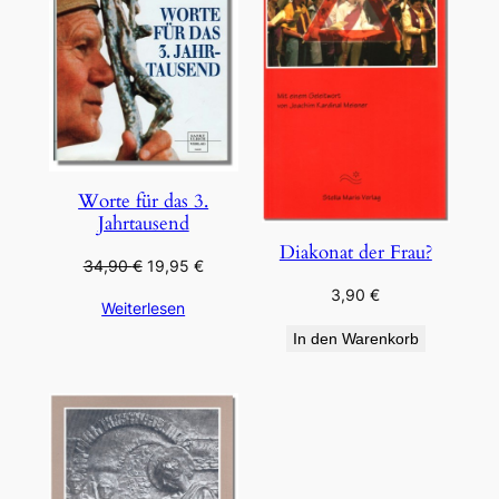
Worte für das 3.
Jahrtausend
Diakonat der Frau?
Ursprünglicher
Aktueller
34,90
€
19,95
€
Preis
Preis
3,90
€
Weiterlesen
war:
ist:
34,90 €
19,95 €.
In den Warenkorb