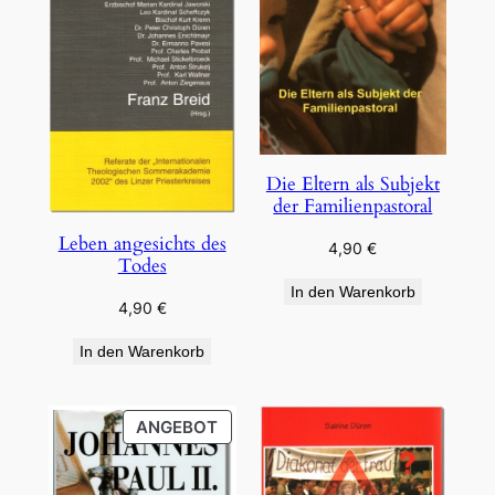
Die Eltern als Subjekt
der Familienpastoral
Leben angesichts des
4,90
€
Todes
In den Warenkorb
4,90
€
In den Warenkorb
PRODUKT
ANGEBOT
IM
ANGEBOT