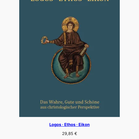
Logos · Ethos · Eikon
29,85
€