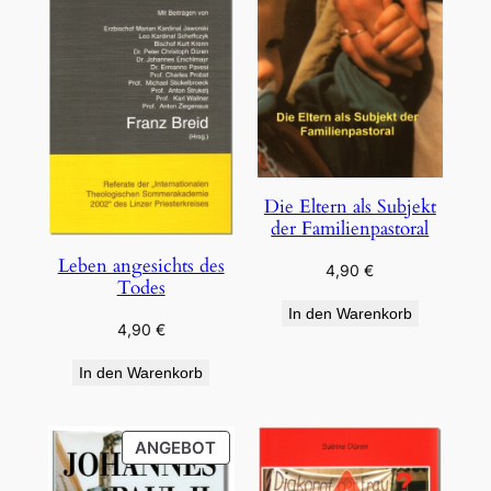
Die Eltern als Subjekt
der Familienpastoral
Leben angesichts des
4,90
€
Todes
In den Warenkorb
4,90
€
In den Warenkorb
PRODUKT
ANGEBOT
IM