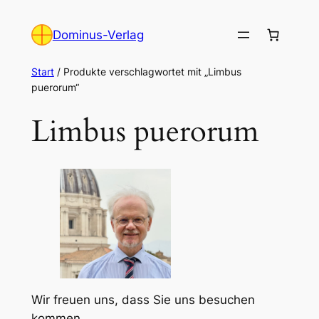
Zum
Inhalt
Dominus-Verlag
springen
Start
/ Produkte verschlagwortet mit „Limbus
puerorum“
Limbus puerorum
Wir freuen uns, dass Sie uns besuchen
kommen.