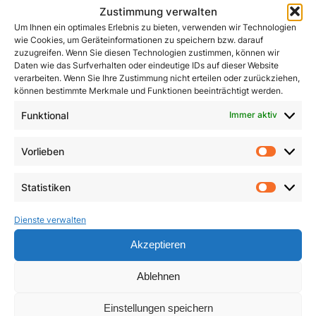
Zustimmung verwalten
Um Ihnen ein optimales Erlebnis zu bieten, verwenden wir Technologien
wie Cookies, um Geräteinformationen zu speichern bzw. darauf
zuzugreifen. Wenn Sie diesen Technologien zustimmen, können wir
Daten wie das Surfverhalten oder eindeutige IDs auf dieser Website
verarbeiten. Wenn Sie Ihre Zustimmung nicht erteilen oder zurückziehen,
können bestimmte Merkmale und Funktionen beeinträchtigt werden.
Funktional
Immer aktiv
John Henry Newman
Kleines ABC des
Zweiten Vatikanischen
1,50
€
Vorlieben
Vorlie
Konzils
In den Warenkorb
Statistiken
4,90
€
Statist
In den Warenkorb
Dienste verwalten
Akzeptieren
Ablehnen
Einstellungen speichern