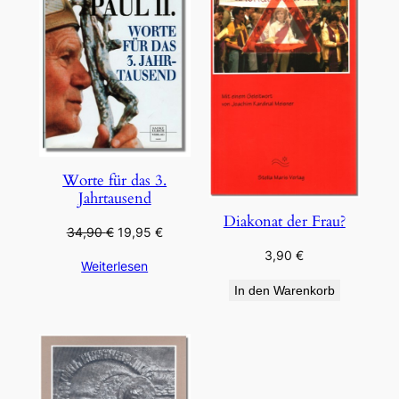
ANGEBOT
Worte für das 3.
Jahrtausend
Diakonat der Frau?
Ursprünglicher
Aktueller
34,90
€
19,95
€
Preis
Preis
3,90
€
Weiterlesen
war:
ist:
34,90 €
19,95 €.
In den Warenkorb