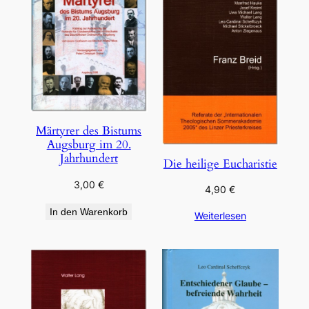
Märtyrer des Bistums
Augsburg im 20.
Jahrhundert
Die heilige Eucharistie
3,00
€
4,90
€
In den Warenkorb
Weiterlesen