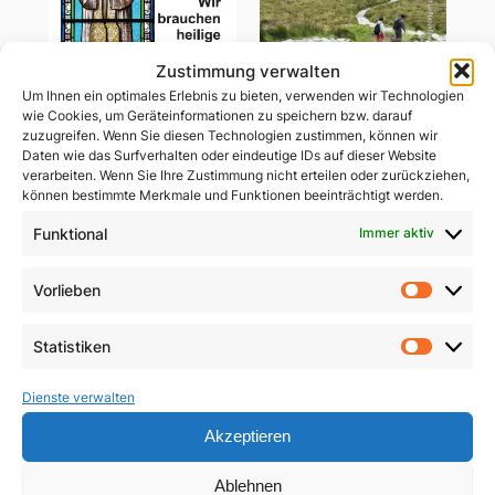
Zustimmung verwalten
Um Ihnen ein optimales Erlebnis zu bieten, verwenden wir Technologien
wie Cookies, um Geräteinformationen zu speichern bzw. darauf
zuzugreifen. Wenn Sie diesen Technologien zustimmen, können wir
Daten wie das Surfverhalten oder eindeutige IDs auf dieser Website
Wir brauchen heilige
verarbeiten. Wenn Sie Ihre Zustimmung nicht erteilen oder zurückziehen,
Gemeinsam unterwegs
Priester
können bestimmte Merkmale und Funktionen beeinträchtigt werden.
in schwerer Zeit
Funktional
Immer aktiv
5,90
€
29,85
€
In den Warenkorb
Vorlieben
In den Warenkorb
Vorlie
Statistiken
Statist
Dienste verwalten
Akzeptieren
Ablehnen