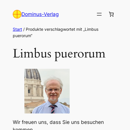
Zum
Inhalt
Dominus-Verlag
springen
Start
/ Produkte verschlagwortet mit „Limbus
puerorum“
Limbus puerorum
Wir freuen uns, dass Sie uns besuchen
kommen.