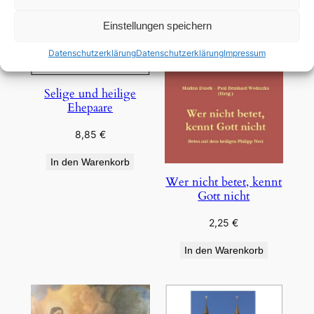
Einstellungen speichern
Datenschutzerklärung
Datenschutzerklärung
Impressum
Selige und heilige
Ehepaare
8,85
€
In den Warenkorb
Wer nicht betet, kennt
Gott nicht
2,25
€
In den Warenkorb