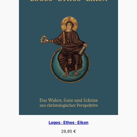
Logos · Ethos · Eikon
29,85
€