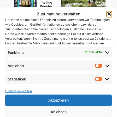
Zustimmung verwalten
Um Ihnen ein optimales Erlebnis zu bieten, verwenden wir Technologien
wie Cookies, um Geräteinformationen zu speichern bzw. darauf
zuzugreifen. Wenn Sie diesen Technologien zustimmen, können wir
Daten wie das Surfverhalten oder eindeutige IDs auf dieser Website
Wir brauchen heilige
Gemeinsam unterwegs
verarbeiten. Wenn Sie Ihre Zustimmung nicht erteilen oder zurückziehen,
Priester
in schwerer Zeit
können bestimmte Merkmale und Funktionen beeinträchtigt werden.
5,90
€
Funktional
Immer aktiv
29,85
€
In den Warenkorb
In den Warenkorb
Vorlieben
Vorlie
Statistiken
Statist
Dienste verwalten
Akzeptieren
Ablehnen