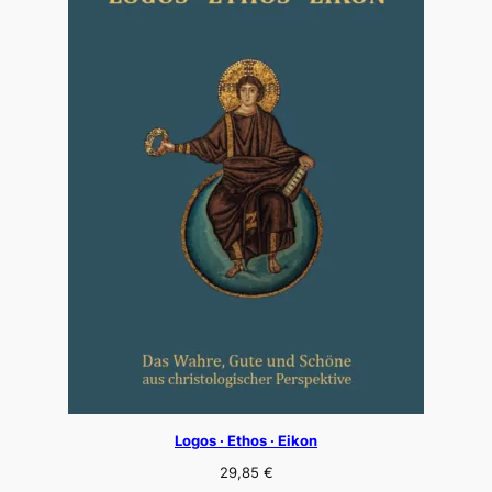
Logos · Ethos · Eikon
29,85
€