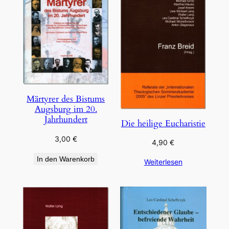
Märtyrer des Bistums
Augsburg im 20.
Jahrhundert
Die heilige Eucharistie
3,00
€
4,90
€
In den Warenkorb
Weiterlesen