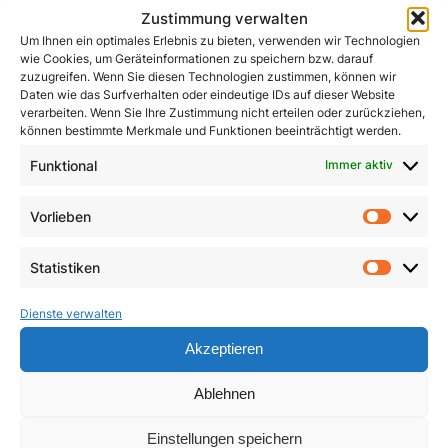
Zustimmung verwalten
Um Ihnen ein optimales Erlebnis zu bieten, verwenden wir Technologien
wie Cookies, um Geräteinformationen zu speichern bzw. darauf
zuzugreifen. Wenn Sie diesen Technologien zustimmen, können wir
Daten wie das Surfverhalten oder eindeutige IDs auf dieser Website
verarbeiten. Wenn Sie Ihre Zustimmung nicht erteilen oder zurückziehen,
können bestimmte Merkmale und Funktionen beeinträchtigt werden.
Funktional
Immer aktiv
John Henry Newman
Kleines ABC des
Zweiten Vatikanischen
1,50
€
Vorlieben
Vorlie
Konzils
In den Warenkorb
Statistiken
4,90
€
Statist
Dienste verwalten
In den Warenkorb
Akzeptieren
Ablehnen
Einstellungen speichern