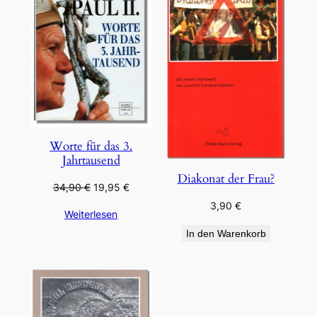
ANGEBOT
Worte für das 3.
Jahrtausend
Diakonat der Frau?
Ursprünglicher
Aktueller
34,90
€
19,95
€
Preis
Preis
3,90
€
Weiterlesen
war:
ist:
34,90 €
19,95 €.
In den Warenkorb