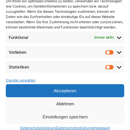
Um Ihnen ein optimales Erlebnis zu bieten, verwenden wir Technologien
wie Cookies, um Geräteinformationen zu speichern bzw. darauf
zuzugreifen. Wenn Sie diesen Technologien zustimmen, können wir
Daten wie das Surfverhalten oder eindeutige IDs auf dieser Website
verarbeiten. Wenn Sie Ihre Zustimmung nicht erteilen oder zurückziehen,
können bestimmte Merkmale und Funktionen beeinträchtigt werden.
Funktional
Immer aktiv
Dimensionen innerer
Ein Leben für das
Vorlieben
Heilung
Leben
Vorlie
3,90
€
23,50
€
Statistiken
Statist
In den Warenkorb
In den Warenkorb
Dienste verwalten
Akzeptieren
Ablehnen
Einstellungen speichern
Datenschutzerklärung
Datenschutzerklärung
Impressum