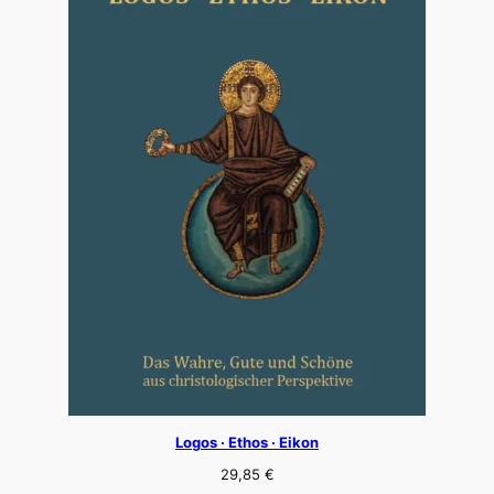
Logos · Ethos · Eikon
29,85
€