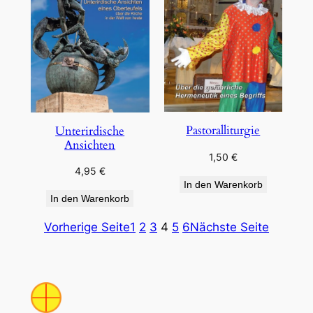
Pastoralliturgie
Unterirdische
Ansichten
1,50
€
4,95
€
In den Warenkorb
In den Warenkorb
Vorherige Seite
1
2
3
4
5
6
Nächste Seite