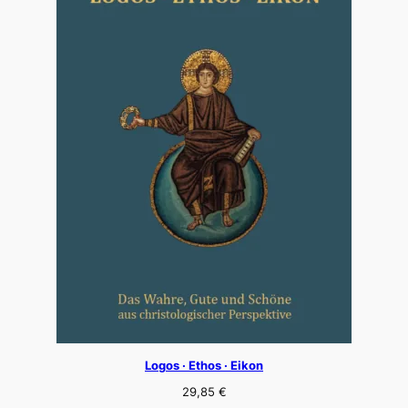
Logos · Ethos · Eikon
29,85
€