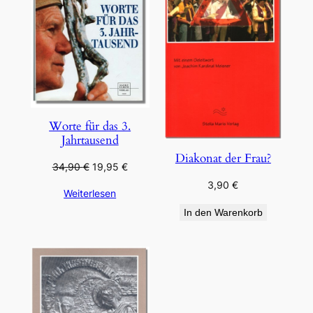
Worte für das 3.
Jahrtausend
Diakonat der Frau?
Ursprünglicher
Aktueller
34,90
€
19,95
€
Preis
Preis
3,90
€
Weiterlesen
war:
ist:
34,90 €
19,95 €.
In den Warenkorb