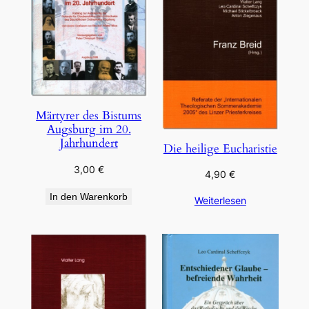
Märtyrer des Bistums
Augsburg im 20.
Jahrhundert
Die heilige Eucharistie
3,00
€
4,90
€
In den Warenkorb
Weiterlesen