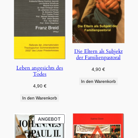
Die Eltern als Subjekt
der Familienpastoral
Leben angesichts des
4,90
€
Todes
In den Warenkorb
4,90
€
In den Warenkorb
PRODUKT
ANGEBOT
IM
ANGEBOT