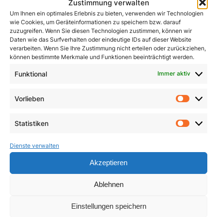
Zustimmung verwalten
Um Ihnen ein optimales Erlebnis zu bieten, verwenden wir Technologien
wie Cookies, um Geräteinformationen zu speichern bzw. darauf
zuzugreifen. Wenn Sie diesen Technologien zustimmen, können wir
Daten wie das Surfverhalten oder eindeutige IDs auf dieser Website
verarbeiten. Wenn Sie Ihre Zustimmung nicht erteilen oder zurückziehen,
können bestimmte Merkmale und Funktionen beeinträchtigt werden.
John Henry Newman
Funktional
Immer aktiv
Kleines ABC des
Zweiten Vatikanischen
1,50
€
Vorlieben
Konzils
Vorlie
In den Warenkorb
4,90
€
Statistiken
Statist
In den Warenkorb
Dienste verwalten
Akzeptieren
Ablehnen
Einstellungen speichern