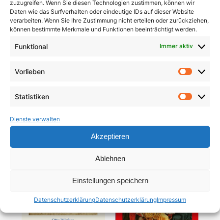
zuzugreifen. Wenn Sie diesen Technologien zustimmen, können wir
Daten wie das Surfverhalten oder eindeutige IDs auf dieser Website
verarbeiten. Wenn Sie Ihre Zustimmung nicht erteilen oder zurückziehen,
können bestimmte Merkmale und Funktionen beeinträchtigt werden.
Funktional
Immer aktiv
Pracht und Demut
Communio
Vorlieben
Vorlie
5,90
€
19,95
€
Statistiken
In den Warenkorb
In den Warenkorb
Statist
Dienste verwalten
Akzeptieren
Ablehnen
Einstellungen speichern
Datenschutzerklärung
Datenschutzerklärung
Impressum