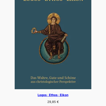
Logos · Ethos · Eikon
29,85
€